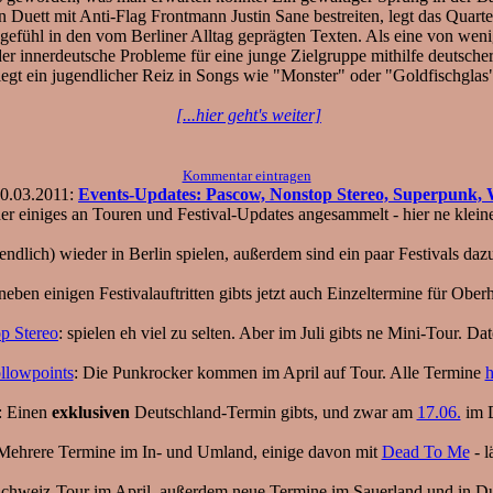
 Duett mit Anti-Flag Frontmann Justin Sane bestreiten, legt das Quart
zengefühl in den vom Berliner Alltag geprägten Texten. Als eine von w
r innerdeutsche Probleme für eine junge Zielgruppe mithilfe deutscher 
iegt ein jugendlicher Reiz in Songs wie "Monster" oder "Goldfischglas
[...hier geht's weiter]
Kommentar eintragen
0.03.2011:
Events-Updates: Pascow, Nonstop Stereo, Superpunk, W
der einiges an Touren und Festival-Updates angesammelt - hier ne kle
endlich) wieder in Berlin spielen, außerdem sind ein paar Festivals d
eben einigen Festivalauftritten gibts jetzt auch Einzeltermine für Obe
p Stereo
: spielen eh viel zu selten. Aber im Juli gibts ne Mini-Tour. Da
llowpoints
: Die Punkrocker kommen im April auf Tour. Alle Termine
h
: Einen
exklusiven
Deutschland-Termin gibts, und zwar am
17.06.
im 
 Mehrere Termine im In- und Umland, einige davon mit
Dead To Me
- l
Schweiz-Tour im April, außerdem neue Termine im Sauerland und in Du