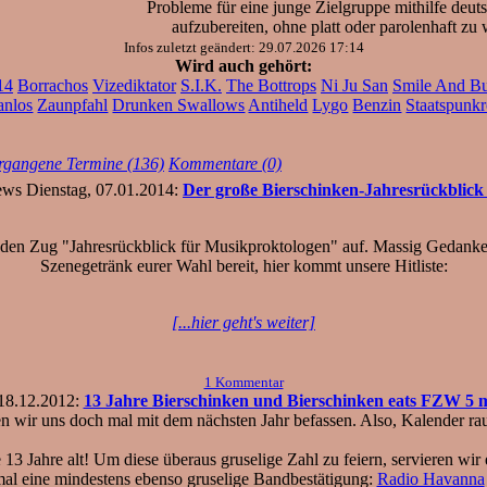
Probleme für eine junge Zielgruppe mithilfe deut
aufzubereiten, ohne platt oder parolenhaft zu 
Infos zuletzt geändert: 29.07.2026 17:14
Wird auch gehört:
14
Borrachos
Vizediktator
S.I.K.
The Bottrops
Ni Ju San
Smile And B
anlos
Zaunpfahl
Drunken Swallows
Antiheld
Lygo
Benzin
Staatspunkr
rgangene Termine (136)
Kommentare (0)
Dienstag, 07.01.2014:
Der große Bierschinken-Jahresrückblick
f den Zug "Jahresrückblick für Musikproktologen" auf. Massig Gedanken
Szenegetränk eurer Wahl bereit, hier kommt unsere Hitliste:
[...hier geht's weiter]
1 Kommentar
18.12.2012:
13 Jahre Bierschinken und Bierschinken eats FZW 5 
 wir uns doch mal mit dem nächsten Jahr befassen. Also, Kalender raus
3 Jahre alt! Um diese überaus gruselige Zahl zu feiern, servieren wi
nmal eine mindestens ebenso gruselige Bandbestätigung:
Radio Havanna