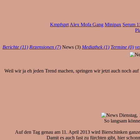
Kmpfsprt
Alex Mofa Gang
Minipax
Serum 1
Pl
Berichte (11)
Rezensionen (7)
News (3)
Mediathek (1)
Termine (0)
ve
Weil wir ja eh jeden Trend machen, springen wir jetzt auch noch au
Dienstag, 
So langsam können
Auf den Tag genau am 11. April 2013 wird Bierschinken ganze 1
Damit es auch fast zu fürchten gibt, hier scho