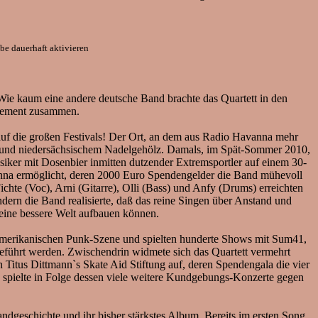
e dauerhaft aktivieren
Wie kaum eine andere deutsche Band brachte das Quartett in den
gement zusammen.
auf die großen Festivals! Der Ort, an dem aus Radio Havanna mehr
genund niedersächsischem Nadelgehölz. Damals, im Spät-Sommer 2010,
iker mit Dosenbier inmitten dutzender Extremsportler auf einem 30-
anna ermöglicht, deren 2000 Euro Spendengelder die Band mühevoll
te (Voc), Arni (Gitarre), Olli (Bass) und Anfy (Drums) erreichten
ern die Band realisierte, daß das reine Singen über Anstand und
eine bessere Welt aufbauen können.
merikanischen Punk-Szene und spielten hunderte Shows mit Sum41,
eführt werden. Zwischendrin widmete sich das Quartett vermehrt
tus Dittmann`s Skate Aid Stiftung auf, deren Spendengala die vier
d spielte in Folge dessen viele weitere Kundgebungs-Konzerte gegen
ndgeschichte und ihr bisher stärkstes Album. Bereits im ersten Song