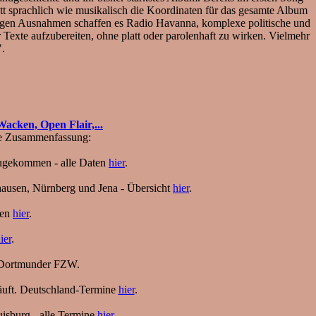
ett sprachlich wie musikalisch die Koordinaten für das gesamte Album
enigen Ausnahmen schaffen es Radio Havanna, komplexe politische und
Texte aufzubereiten, ohne platt oder parolenhaft zu wirken. Vielmehr
".
acken, Open Flair,...
ine Zusammenfassung:
azugekommen - alle Daten
hier
.
rhausen, Nürnberg und Jena - Übersicht
hier
.
ten
hier
.
ier
.
Dortmunder FZW.
äuft. Deutschland-Termine
hier
.
isburg - alle Termine
hier
.