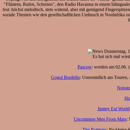
"Flüstern, Rufen, Schreien", den Radio Havanna in einem bilingualen
fest: höchst melodisch, stets wütend, aber mit genügend Fingerspit
soziale Themen wie den gesellschaftlichen Umbruch in Nordafrika ode
l
Donnerstag, 1
Es hat sich mal wie
Pascow
: werden am 02.06. (
Gogol Bordello
: Unermüdlich am Touren, n
Nonsto
Ho
Jimmy Eat World
Uncommon Men From Mars
:
The Bottrops
: Ne kleine 