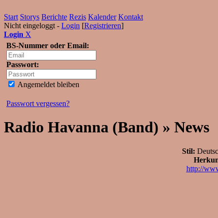
Start
Storys
Berichte
Rezis
Kalender
Kontakt
Nicht eingeloggt -
Login
[
Registrieren
]
Login
X
BS-Nummer oder Email:
Passwort:
Angemeldet bleiben
Passwort vergessen?
Radio Havanna (Band) » News
Stil:
Deutsc
Herkun
http://ww