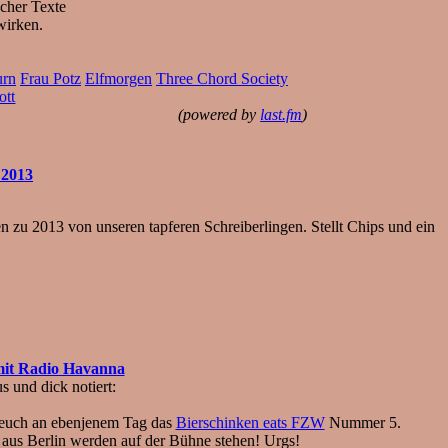
scher Texte
wirken.
urn
Frau Potz
Elfmorgen
Three Chord Society
ott
(powered by
last.fm
)
 2013
 zu 2013 von unseren tapferen Schreiberlingen. Stellt Chips und ein
mit Radio Havanna
 und dick notiert:
r euch an ebenjenem Tag das
Bierschinken eats FZW
Nummer 5.
aus Berlin werden auf der Bühne stehen! Urgs!