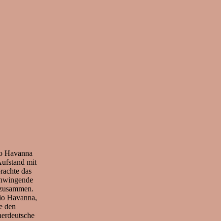
dio Havanna
Aufstand mit
rachte das
chwingende
 zusammen.
io Havanna,
e den
nerdeutsche