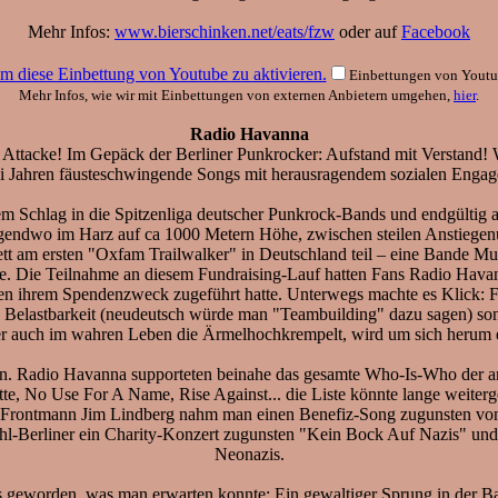
Mehr Infos:
www.bierschinken.net/eats/fzw
oder auf
Facebook
 um diese Einbettung von Youtube zu aktivieren.
Einbettungen von Youtub
Mehr Infos, wie wir mit Einbettungen von externen Anbietern umgehen,
hier
.
Radio Havanna
r Attacke! Im Gepäck der Berliner Punkrocker: Aufstand mit Verstand! 
i Jahren fäusteschwingende Songs mit herausragendem sozialen Enga
em Schlag in die Spitzenliga deutscher Punkrock-Bands und endgültig 
 irgendwo im Harz auf ca 1000 Metern Höhe, zwischen steilen Anstie
t am ersten "Oxfam Trailwalker" in Deutschland teil – eine Bande Mus
ge. Die Teilnahme an diesem Fundraising-Lauf hatten Fans Radio Hav
n ihrem Spendenzweck zugeführt hatte. Unterwegs machte es Klick: Fich
n Belastbarkeit (neudeutsch würde man "Teambuilding" dazu sagen) sond
er auch im wahren Leben die Ärmelhochkrempelt, wird um sich herum 
en. Radio Havanna supporteten beinahe das gesamte Who-Is-Who der a
e, No Use For A Name, Rise Against... die Liste könnte lange weiterg
ontmann Jim Lindberg nahm man einen Benefiz-Song zugunsten von Ti
Wahl-Berliner ein Charity-Konzert zugunsten "Kein Bock Auf Nazis" un
Neonazis.
as geworden, was man erwarten konnte: Ein gewaltiger Sprung in der Ba