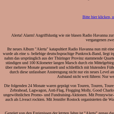
Bitte hier klicken,
Alerta! Alarm! Angriffslustig wie nie blasen Radio Havanna zu
vergangenen zwe
Ihr neues Album "Alerta" katapultiert Radio Havanna nun mit ein
wurde als eine x- beliebige deutschsprachige Punkrock-Band, liegt
nahm das ursprünglich aus der Thüringer Provinz stammende Quartet
stündigen und 100 Kilometer langen Marsch durch ein Mittelgebir
über mehrere Monate gesammelt und schließlich mit blutenden Füße
durch diese unfassbare Anstrengung nicht nur ein neues Level a
Aufstand nicht weit führen: Nur w
Die folgenden 24 Monate waren geprägt von Touren, Touren, Tour
Zebrahead, Lagwagon, Anti-Flag, Flogging Molly, Good Charlott
ungewöhnlichen Promo- und Fundraising-Aktionen. Mit Pennywise-Fr
auch als Liveact rockten. Mit Jennifer Rostock organisierten die 
Geprägt von den Ereignissen der letzten Jahre ist "Alerta" genau d