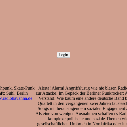
hpunk, Skate-Punk
Alerta! Alarm! Angriffslustig wie nie blasen Ra
ft:
Suhl, Berlin
zur Attacke! Im Gepäck der Berliner Punkrocker: 
w.radiohavanna.de
Verstand! Wie kaum eine andere deutsche Band b
Quartett in den vergangenen zwei Jahren fäustes
Songs mit herausragendem sozialen Engagement
Als eine von wenigen Ausnahmen schaffen es Rad
komplexe politische und soziale Themen wi
gesellschaftlichen Umbruch in Nordafrika oder in