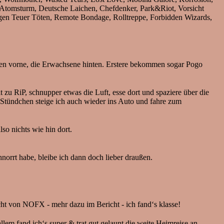
 Atomsturm, Deutsche Laichen, Chefdenker, Park&Riot, Vorsicht
gen Teuer Töten, Remote Bondage, Rolltreppe, Forbidden Wizards,
en vorne, die Erwachsene hinten. Erstere bekommen sogar Pogo
 zu RiP, schnupper etwas die Luft, esse dort und spaziere über die
i Stündchen steige ich auch wieder ins Auto und fahre zum
so nichts wie hin dort.
norrt habe, bleibe ich dann doch lieber draußen.
cht von NOFX - mehr dazu im Bericht - ich fand‘s klasse!
 allem fand ich‘s super & trat gut gelaunt die weite Heimreise an.