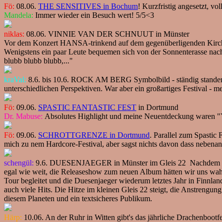
Fö:
08.06.
THE SENSITIVES in Bochum
! Kurzfristig angesetzt, vol
Mandela:
Immer wieder ein Besuch wert! 5/5<3
niklas:
08.06. VINNIE VAN DER SCHNUUT in Münster
Vor dem Konzert HANSA-trinkend auf dem gegenüberligenden Kirchpla
Wenigstens ein paar Leute bequemen sich von der Sonnenterasse nach
blubb blubb blubb,..."
kraVal:
8.6. bis 10.6. ROCK AM BERG Symbolbild - ständig standen Ge
unterschiedlichen Perspektiven. War aber ein großartiges Festival - 
Fö:
09.06.
SPASTIC FANTASTIC FEST
in Dortmund
Dr. Mabuse:
Absolutes Highlight und meine Neuentdeckung waren "Yout
Fö:
09.06.
SCHROTTGRENZE in Dortmund
. Parallel zum Spastic
mich zu nem Hardcore-Festival, aber sagst nichts davon dass nebenan
schengül:
9.6. DUESENJAEGER in Münster im Gleis 22 Nachdem es bei
egal wie weit, die Releaseshow zum neuen Album hätten wir uns wah
Tour begleitet und die Duesenjaeger wiederum letztes Jahr in Finnlan
auch viele Hits. Die Hitze im kleinen Gleis 22 steigt, die Anstrengun
diesem Planeten und ein textsicheres Publikum.
Härp:
10.06. An der Ruhr in Witten gibt's das jährliche Drachenboo