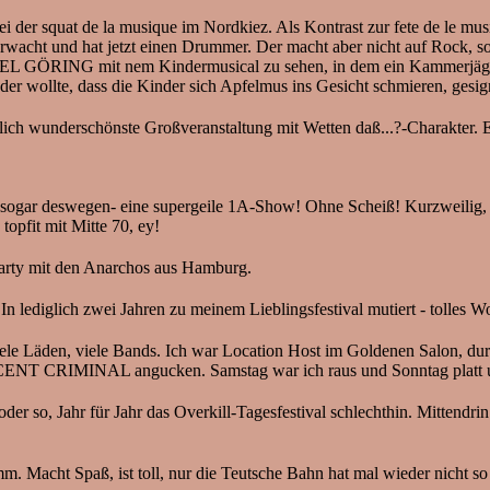
at de la musique im Nordkiez. Als Kontrast zur fete de le musiqu
rwacht und hat jetzt einen Drummer. Der macht aber nicht auf Rock, s
ZEL GÖRING mit nem Kindermusical zu sehen, in dem ein Kammerjäger g
er wollte, dass die Kinder sich Apfelmus ins Gesicht schmieren, gesign
lich wunderschönste Großveranstaltung mit Wetten daß...?-Charakter.
cht sogar deswegen- eine supergeile 1A-Show! Ohne Scheiß! Kurzweilig,
topfit mit Mitte 70, ey!
arty mit den Anarchos aus Hamburg.
In lediglich zwei Jahren zu meinem Lieblingsfestival mutiert - tolles 
Läden, viele Bands. Ich war Location Host im Goldenen Salon, 
CRIMINAL angucken. Samstag war ich raus und Sonntag platt und la
r so, Jahr für Jahr das Overkill-Tagesfestival schlechthin. Mittendrin 
. Macht Spaß, ist toll, nur die Teutsche Bahn hat mal wieder nicht s