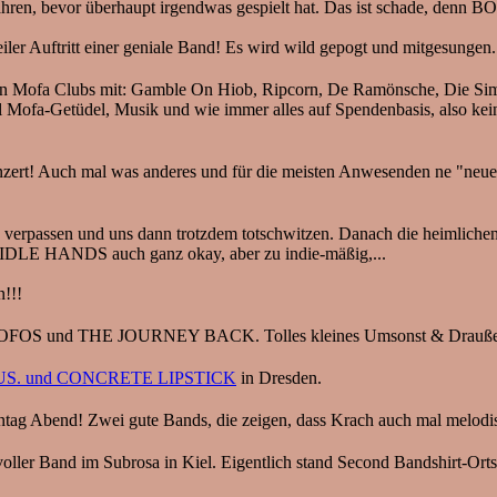
fahren, bevor überhaupt irgendwas gespielt hat. Das ist schade, den
er Auftritt einer geniale Band! Es wird wild gepogt und mitgesungen.
ron Mofa Clubs mit: Gamble On Hiob, Ripcorn, De Ramönsche, Die S
l Mofa-Getüdel, Musik und wie immer alles auf Spendenbasis, also kein 
ert! Auch mal was anderes und für die meisten Anwesenden ne "neue"
g verpassen und uns dann trotzdem totschwitzen. Danach die heimlic
k! IDLE HANDS auch ganz okay, aber zu indie-mäßig,...
!!!
OS und THE JOURNEY BACK. Tolles kleines Umsonst & Draußen, g
S. und CONCRETE LIPSTICK
in Dresden.
ag Abend! Zwei gute Bands, die zeigen, dass Krach auch mal melodisc
er Band im Subrosa in Kiel. Eigentlich stand Second Bandshirt-Orts