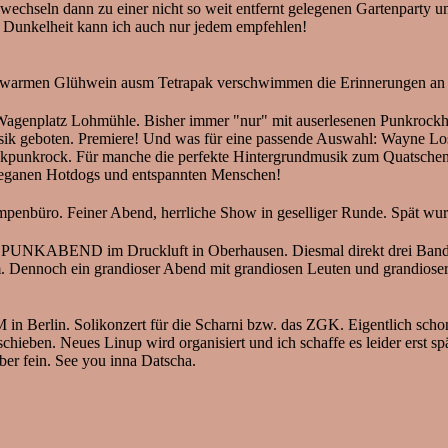
wechseln dann zu einer nicht so weit entfernt gelegenen Gartenparty
r Dunkelheit kann ich auch nur jedem empfehlen!
 warmen Glühwein ausm Tetrapak verschwimmen die Erinnerungen an d
platz Lohmühle. Bisher immer "nur" mit auserlesenen Punkrockhi
ik geboten. Premiere! Und was für eine passende Auswahl: Wayne Los
stikpunkrock. Für manche die perfekte Hintergrundmusik zum Quatschen
 veganen Hotdogs und entspannten Menschen!
mpenbüro. Feiner Abend, herrliche Show in geselliger Runde. Spät wurd'
UNKABEND im Druckluft in Oberhausen. Diesmal direkt drei Bands b
 Dennoch ein grandioser Abend mit grandiosen Leuten und grandioser
Solikonzert für die Scharni bzw. das ZGK. Eigentlich schon dre
ieben. Neues Linup wird organisiert und ich schaffe es leider erst spä
ber fein. See you inna Datscha.