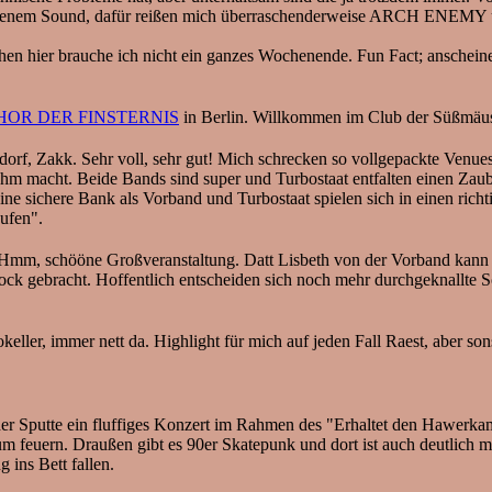
senem Sound, dafür reißen mich überraschenderweise ARCH ENEMY 
hen hier brauche ich nicht ein ganzes Wochenende. Fun Fact; anschein
HOR DER FINSTERNIS
in Berlin. Willkommen im Club der Süßmäuse 
 Sehr voll, sehr gut! Mich schrecken so vollgepackte Venues mittle
 macht. Beide Bands sind super und Turbostaat entfalten einen Zauber
e sichere Bank als Vorband und Turbostaat spielen sich in einen richt
ufen".
mm, schööne Großveranstaltung. Datt Lisbeth von der Vorband kann e
 Bock gebracht. Hoffentlich entscheiden sich noch mehr durchgeknallt
eller, immer nett da. Highlight für mich auf jeden Fall Raest, aber so
tte ein fluffiges Konzert im Rahmen des "Erhaltet den Hawerkamp"
 feuern. Draußen gibt es 90er Skatepunk und dort ist auch deutlich 
ins Bett fallen.