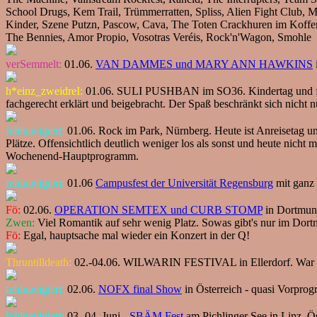
School Drugs, Kem Trail, Trümmerratten, Spliss, Alien Fight Club,
Kinder, Szene Putzn, Pascow, Cava, The Toten Crackhuren im Koffer
The Bennies, Amor Propio, Vosotras Veréis, Rock'n'Wagon, Smohle
verSemmelt:
01.06.
VAN DAMMES und MARY ANN HAWKINS
h*einz_zweidreI:
01.06. SULI PUSHBAN im SO36. Kindertag und für v
fachgerecht erklärt und beigebracht. Der Spaß beschränkt sich nicht nu
fehlnavigiert:
01.06. Rock im Park, Nürnberg. Heute ist Anreisetag und 
Plätze. Offensichtlich deutlich weniger los als sonst und heute nic
Wochenend-Hauptprogramm.
fehlnavigiert:
01.06
Campusfest der Universität Regensburg
mit ganz 
Fö:
02.06.
OPERATION SEMTEX und CURB STOMP
in Dortmu
Zwen:
Viel Romantik auf sehr wenig Platz. Sowas gibt's nur im Dortm
Fö:
Egal, hauptsache mal wieder ein Konzert in der Q!
Thruntilldeath:
02.-04.06. WILWARIN FESTIVAL in Ellerdorf. War 
fehlnavigiert:
02.06.
NOFX final Show
in Österreich - quasi Vorprog
fehlnavigiert:
03.-04. Juni -
SBÄM Fest
am Pichlinger See in Linz, Öste