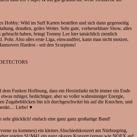
 Hobby: Wild im Suff Karten bestellen und sich dann gegenseitig
ltung, draußen, geiles Wetter. Sehr gute, vorhersehbare Show, alles
iß gebracht haben, bringt Tommy Lee hier tatsächlich ziemlich
Pohr. Also alles erste Liga, einwandfrei, kann man nicht motzen.
annovers Hardest - seit den Scorpions!
 THE DETECTORS
em Funken Hoffnung, dass ein Herzinfarkt nicht immer ein Ende
etwas ruhiger, bedächtiger, aber so voller wahnsinniger Energie,
n Zugabeblöcken bin ich durchgeschwitzt bis auf die Knochen, und
henkt… Liebe! ♥️
r glücklich! einfach eine ganz ganz großartige Band!
 vorne zu kommen) ein kleines Abschiedskonzert am Nürburgring.
. Vorher spielen SUM41 ein ganz okayes Konzert (genau wie NOFX auf