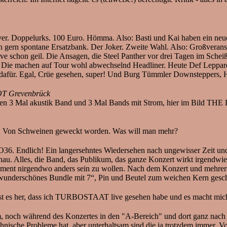
r. Doppelurks. 100 Euro. Hömma. Also: Basti und Kai haben ein neues
gern spontane Ersatzbank. Der Joker. Zweite Wahl. Also: Großveransta
live schon geil. Die Ansagen, die Steel Panther vor drei Tagen im Sche
 Die machen auf Tour wohl abwechselnd Headliner. Heute Def Leppard. 
 dafür. Egal, Crüe gesehen, super! Und Burg Tümmler Downsteppers, H
T Grevenbrück
rinnen 3 Mal akustik Band und 3 Mal Bands mit Strom, hier im Bild
ds. Von Schweinen geweckt worden. Was will man mehr?
dlich! Ein langersehntes Wiedersehen nach ungewisser Zeit und d
enau. Alles, die Band, das Publikum, das ganze Konzert wirkt irgendwie 
oment nirgendwo anders sein zu wollen. Nach dem Konzert und mehrere
 wunderschönes Bundle mit 7“, Pin und Beutel zum weichen Kern gesc
er, dass ich TURBOSTAAT live gesehen habe und es macht mich seh
m, noch während des Konzertes in den "A-Bereich" und dort ganz nach
chnische Probleme hat, aber unterhaltsam sind die ja trotzdem immer