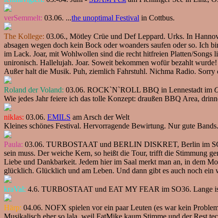
verSemmelt:
03.06. ...
the unoptimal Festival
in Cottbus.
The Kollege:
03.06., Mötley Crüe und Def Leppard. Urks. In Hannove
absagen wegen doch kein Bock oder woanders saufen oder so. Ich bin 
im Lack. Joar, mit Wohlwollen sind die recht hitfreien Platten/Songs 
unironisch. Hallelujah. Joar. Soweit bekommen wofür bezahlt wurde!
Außer halt die Musik. Puh, ziemlich Fahrstuhl. Nichma Radio. Sorry
Roland der Voland:
03.06. ROCK`N`ROLL BBQ in Lennestadt im
O
Wie jedes Jahr feiere ich das tolle Konzept: draußen BBQ Area, d
niklas:
03.06.
EMILS
am Arsch der Welt
Kleines schönes Festival. Hervorragende Bewirtung. Nur gute Ban
Paula:
03.06. TURBOSTAAT und BERLIN DISKRET, Berlin im SO36. En
sein muss. Der weiche Kern, so heißt die Tour, trifft die Stimmung g
Liebe und Dankbarkeit. Jedem hier im Saal merkt man an, in dem M
glücklich. Glücklich und am Leben. Und dann gibt es auch noch ein
kraVal:
4.6. TURBOSTAAT und EAT MY FEAR im SO36. Lange ist es h
Härp:
04.06. NOFX spielen vor ein paar Leuten (es war kein Proble
Musikalisch eher so lala, weil FatMike kaum Stimme und der Rest te