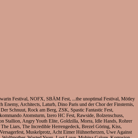
rin Festival, NOFX, SBÄM Fest, ...the unoptimal Festival, Mötley
 Enemy, Architects, Laturb, Dino Paris und der Chor der Finsternis,
 Der Schnuut, Rock am Berg, ZSK, Spastic Fantastic Fest,
eskommando Atomsturm, Izero HC Fest, Rawside, Bolzenschuss,
tallion, Angry Youth Elite, Goldzilla, Morra, Idle Hands, Rohrer
The Liars, The Incredible Herrengedeck, Brezel Göring, Kiss,
al, Versagerfest, Muskelprotz, Acht Eimer Hühnerherzen, Uwe Against
t, Wolfmother, Wasted Years, Lost Love, Mobina Galore, Korrosion,