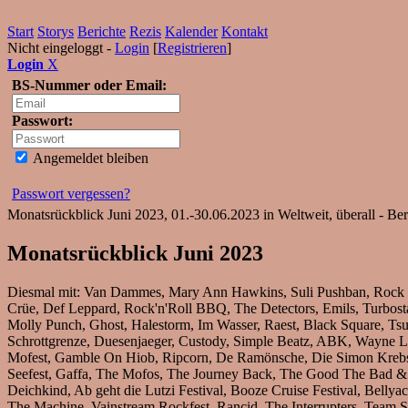
Start
Storys
Berichte
Rezis
Kalender
Kontakt
Nicht eingeloggt -
Login
[
Registrieren
]
Login
X
BS-Nummer oder Email:
Passwort:
Angemeldet bleiben
Passwort vergessen?
Monatsrückblick Juni 2023, 01.-30.06.2023 in Weltweit, überall - Be
Monatsrückblick Juni 2023
Diesmal mit: Van Dammes, Mary Ann Hawkins, Suli Pushban, Rock im
Crüe, Def Leppard, Rock'n'Roll BBQ, The Detectors, Emils, Turbostaa
Molly Punch, Ghost, Halestorm, Im Wasser, Raest, Black Square, Ts
Schrottgrenze, Duesenjaeger, Custody, Simple Beatz, ABK, Wayne 
Mofest, Gamble On Hiob, Ripcorn, De Ramönsche, Die Simon Krebs Sh
Seefest, Gaffa, The Mofos, The Journey Back, The Good The Bad & Th
Deichkind, Ab geht die Lutzi Festival, Booze Cruise Festival, Belly
The Machine, Vainstream Rockfest, Rancid, The Interrupters, Team S