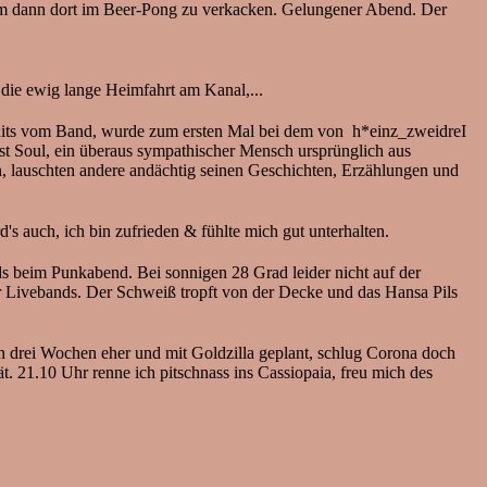
 um dann dort im Beer-Pong zu verkacken. Gelungener Abend. Der
ie ewig lange Heimfahrt am Kanal,...
ts vom Band, wurde zum ersten Mal bei dem von h*einz_zweidreI
t Soul, ein überaus sympathischer Mensch ursprünglich aus
, lauschten andere andächtig seinen Geschichten, Erzählungen und
s auch, ich bin zufrieden & fühlte mich gut unterhalten.
eim Punkabend. Bei sonnigen 28 Grad leider nicht auf der
 Livebands. Der Schweiß tropft von der Decke und das Hansa Pils
i Wochen eher und mit Goldzilla geplant, schlug Corona doch
t. 21.10 Uhr renne ich pitschnass ins Cassiopaia, freu mich des