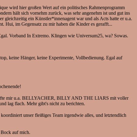
e wird hier großen Wert auf ein politisches Rahmenprogramm
ondern hält sich vornehm zurück, was sehr angenehm ist und gut ins
leichzeitig ein Künstler*innenagent war und als Acts hatte er u.a.
t. Hui, im Gegensatz zu mir haben die Kinder es gerafft...
 Egal. Vorband In Extremo. Klingen wie Universum25, wa? Sowas.
 top, keine Hänger, keine Experimente, Vollbedienung. Egal auf
Wochenende!
durfte mir u.a. BELLYACHER, BILLY AND THE LIARS mit voller
g flach. Mehr gibt's nicht zu berichten.
koordiniert unser fleißiges Team irgendwie alles, und letztendlich
o Bock auf mich.