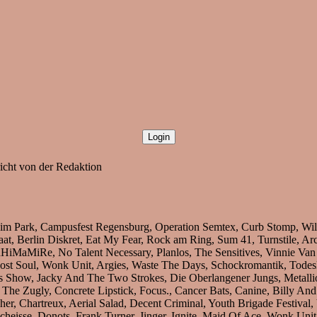
richt von der Redaktion
 Park, Campusfest Regensburg, Operation Semtex, Curb Stomp, Wilwa
t, Berlin Diskret, Eat My Fear, Rock am Ring, Sum 41, Turnstile, Arch
uHiMaMiRe, No Talent Necessary, Planlos, The Sensitives, Vinnie Van
Lost Soul, Wonk Unit, Argies, Waste The Days, Schockromantik, Tod
ow, Jacky And The Two Strokes, Die Oberlangener Jungs, Metallion S
e Zugly, Concrete Lipstick, Focus., Cancer Bats, Canine, Billy And 
acher, Chartreux, Aerial Salad, Decent Criminal, Youth Brigade Festiv
cheisse, Donots, Frank Turner, Jinger, Ignite, Maid Of Ace, Wonk Uni