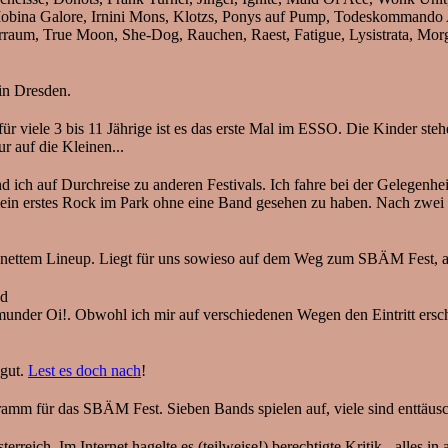
 Mobina Galore, Irnini Mons, Klotzs, Ponys auf Pump, Todeskommando
raum, True Moon, She-Dog, Rauchen, Raest, Fatigue, Lysistrata, Mor
in Dresden.
iele 3 bis 11 Jährige ist es das erste Mal im ESSO. Die Kinder steh
r auf die Kleinen...
ich auf Durchreise zu anderen Festivals. Ich fahre bei der Gelegenheit
ht mein erstes Rock im Park ohne eine Band gesehen zu haben. Nach zwe
nettem Lineup. Liegt für uns sowieso auf dem Weg zum SBÄM Fest, al
nd
under Oi!. Obwohl ich mir auf verschiedenen Wegen den Eintritt ersch
gut.
Lest es doch nach
!
ramm für das SBÄM Fest. Sieben Bands spielen auf, viele sind enttäus
rreich. Im Internet hagelte es (teilweise!) berechtigte Kritik - alles in