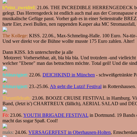
h*einz_zweidreI:
21.06. THE INCREDIBLE HERRENGEDECK bei der squ
gelegt. Das Herrengedeck ist endlich auch mal aus der Coronapause e
musikalische Gefüge passt. Vorher gab es in einer Seitenstraße BRE
harte Eier, zwei Bullen, nen rappenden Kasper aka MC Stromausfall, d
The Kollege:
KISS. 22.06., Max-Schmeling-Halle. 100 Euro. Na-tür-
Und wer direkt vor die Bühne wollte musste 175 Euro zahlen. Alter!
Dann KISS. Ich unterschreibe ja alle
Motzerei: Vorhersehbar, alt, bla bla bla. Und trotzdem -und viellei
welcher "Ebene" man das betrachten möchte. Total geil! Und die sind 
fehlnavigiert:
22.06.
DEICHKIND in München
- schweißgetränkte P
fehlnavigiert:
23.-25.06.
Ab geht die Lutzi! Festival
in Rottershausen. 
Thruntilldeath:
23.06. BOOZE CRUISE FESTIVAL in Hamburg. Viele 
Band, (Jetzt is') CHARTREUX (fällich), AERIAL SALAD und DECENT 
Fö:
23.06.
YOUTH BRIGADE FESTIVAL
in Dortmund. 19 Bands ode
macht das sogar Spaß. Cool!
maks:
24.06.
VERSAGERFEST in Oberhausen-Holten
, Emscherdamm