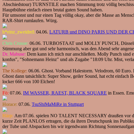
Abschiedstour) TURNSTILE machen Stimmung trotz völlig beschis
Hauptbühne einfach einen brutal guten Sound haben.
Für umsonst und nur einen Tag völlig okay, aber die Masse an Mensc
RAR-Shirt rumlaufen. Würg.
h*einz_zweidreI:
04.06.
LATURB und DINO PARIS UND DER C
Chris Crusoe:
06.06. TURBOSTAAT und MOLLY PUNCH, Düsseldorf, Zakk.
Stimmung aber gut und sehr harmonisch, was den Abend sehr angenehm
Dr. Mabuse:
Dem kann ich mich nur anschließen. Molly Punch sind ein
konfus", "Sohnemann Heinz" und als Zugabe "18:09 Uhr. Mist, verla
The Kollege:
06.06. Ghost. Vorband Halestorm. Velodrom, 60 Euro. H
Ghost dann tatsächlich: Super Show, geiler Sound, hat echt einfach
locker 666 von 100 Elchen!
Fö:
07.06.
IM WASSER, RAEST, BLACK SQUARE
in Essen. Emok
Horace:
07.06.
TsuShiMaMiRe in Stuttgart
Härp:
Am 07.06. spielen NO TALENT NECESSARY draußen vor der Spu
kurze Zeit PLANLOS ertragen, die da ihren Deutschpunk ins Publikum
der Tube und Abspacken bis wir irgendwann Richtung Sonnenaufgang 