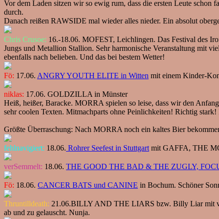
Vor dem Laden sitzen wir so ewig rum, dass die ersten Leute schon 
durch.
Danach reißen RAWSIDE mal wieder alles nieder. Ein absolut obergeil
Chris Crusoe:
16.-18.06. MOFEST, Leichlingen. Das Festival des I
Jungs und Metallion Stallion. Sehr harmonische Veranstaltung mit vie
ebenfalls nach belieben. Und das bei bestem Wetter!
Fö:
17.06.
ANGRY YOUTH ELITE in Witten
mit einem Kinder-Konz
niklas:
17.06. GOLDZILLA in Münster
Heiß, heißer, Baracke. MORRA spielen so leise, dass wir den Anfan
sehr coolen Texten. Mitmachparts ohne Peinlichkeiten! Richtig star
Größte Überraschung: Nach MORRA noch ein kaltes Bier bekommen
fehlnavigiert:
18.06.
Rohrer Seefest in Stuttgart
mit GAFFA, THE MOF
verSemmelt:
18.06.
THE GOOD THE BAD & THE ZUGLY, FOCU
Fö:
18.06.
CANCER BATS und CANINE
in Bochum. Schöner Sonnt
Thruntilldeath:
21.06.BILLY AND THE LIARS bzw. Billy Liar mit voll
ab und zu gelauscht. Nunja.