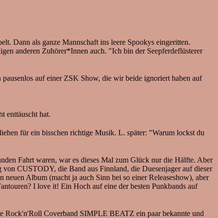
t. Dann als ganze Mannschaft ins leere Spookys eingeritten.
igen anderen Zuhörer*Innen auch. "Ich bin der Seepferdeflüsterer
pausenlos auf einer ZSK Show, die wir beide ignoriert haben auf
 enttäuscht hat.
iehen für ein bisschen richtige Musik. L. später: "Warum lockst du
en Fahrt waren, war es dieses Mal zum Glück nur die Hälfte. Aber
ang von CUSTODY, die Band aus Finnland, die Duesenjager auf dieser
ten neuen Album (macht ja auch Sinn bei so einer Releaseshow), aber
 Fantouren? I love it! Ein Hoch auf eine der besten Punkbands auf
lt die Rock'n'Roll Coverband SIMPLE BEATZ ein paar bekannte und