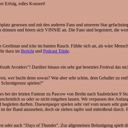
ler Erfolg, tolles Konzert!
tz gesessen und mit den anderen Fans und unserem Star gefachsimpel
 drinnen und hören sich VINNIE an. Die Fans sind begeistert, die wen
rdistan und icke im bunten Rauch. Fühlte sich an, als wäre Mensch 
mehr dazu im
Bericht
und
Podcast Triple
.
h Avoiders"! Darüber hinaus ein sehr gut besetztes Festival das nicht
 Fest, wer bucht denn sowas? War aber sehr schön, dem Geballer zu entfl
 Schrottgrenze spielen?"
 der letzten Fantour zu Pascow von Berlin nach Saabrücken 9 Stund
rscheinlich so oder so nicht entgehen lassen. Wir verpassen den Anf
d begleiten durften. Duesenjaeger spielen sehr viel vom neuen sehr gu
g ist der Band anzusehen, doch sie ziehen tapfer und mitreißend durch.
tfest oder auch "Days of Thunder". Zur allgemeinen Belustigung spie