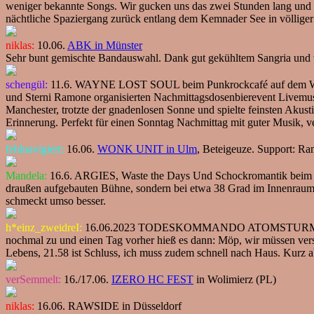
weniger bekannte Songs. Wir gucken uns das zwei Stunden lang und 
nächtliche Spaziergang zurück entlang dem Kemnader See in völlige
niklas:
10.06.
ABK in Münster
Sehr bunt gemischte Bandauswahl. Dank gut gekühltem Sangria und
schengül:
11.6. WAYNE LOST SOUL beim Punkrockcafé auf dem Wagen
und Sterni Ramone organisierten Nachmittagsdosenbierevent Livemus
Manchester, trotzte der gnadenlosen Sonne und spielte feinsten Aku
Erinnerung. Perfekt für einen Sonntag Nachmittag mit guter Musik,
fehlnavigiert:
16.06.
WONK UNIT in Ulm
, Beteigeuze. Support: Ra
Mandela:
16.6. ARGIES, Waste the Days Und Schockromantik beim P
draußen aufgebauten Bühne, sondern bei etwa 38 Grad im Innenraum.
schmeckt umso besser.
h*einz_zweidreI:
16.06.2023 TODESKOMMANDO ATOMSTURM in Berlin. 
nochmal zu und einen Tag vorher hieß es dann: Möp, wir müssen versch
Lebens, 21.58 ist Schluss, ich muss zudem schnell nach Haus. Kurz a
verSemmelt:
16./17.06.
IZERO HC FEST
in Wolimierz (PL)
niklas:
16.06. RAWSIDE in Düsseldorf