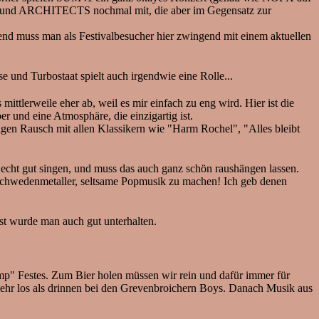
und ARCHITECTS nochmal mit, die aber im Gegensatz zur
end muss man als Festivalbesucher hier zwingend mit einem aktuellen
und Turbostaat spielt auch irgendwie eine Rolle...
rweile eher ab, weil es mir einfach zu eng wird. Hier ist die
 und eine Atmosphäre, die einzigartig ist.
igen Rausch mit allen Klassikern wie "Harm Rochel", "Alles bleibt
cht gut singen, und muss das auch ganz schön raushängen lassen.
e Schwedenmetaller, seltsame Popmusik zu machen! Ich geb denen
nst wurde man auch gut unterhalten.
 Festes. Zum Bier holen müssen wir rein und dafür immer für
mehr los als drinnen bei den Grevenbroichern Boys. Danach Musik aus