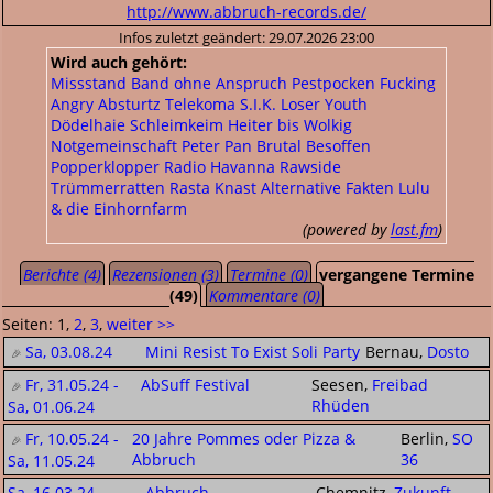
http://www.abbruch-records.de/
Infos zuletzt geändert: 29.07.2026 23:00
Wird auch gehört:
Missstand
Band ohne Anspruch
Pestpocken
Fucking
Angry
Absturtz
Telekoma
S.I.K.
Loser Youth
Dödelhaie
Schleimkeim
Heiter bis Wolkig
Notgemeinschaft Peter Pan
Brutal Besoffen
Popperklopper
Radio Havanna
Rawside
Trümmerratten
Rasta Knast
Alternative Fakten
Lulu
& die Einhornfarm
(powered by
last.fm
)
Berichte (4)
Rezensionen (3)
Termine (0)
vergangene Termine
(49)
Kommentare (0)
Seiten: 1,
2
,
3
,
weiter >>
Sa, 03.08.24
Mini Resist To Exist Soli Party
Bernau,
Dosto
Fr, 31.05.24 -
AbSuff Festival
Seesen,
Freibad
Rhüden
Sa, 01.06.24
Fr, 10.05.24 -
20 Jahre Pommes oder Pizza &
Berlin,
SO
Abbruch
36
Sa, 11.05.24
Sa, 16.03.24
Abbruch
Chemnitz,
Zukunft