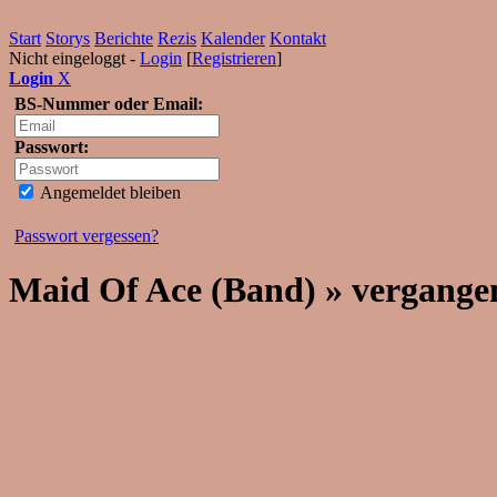
Start
Storys
Berichte
Rezis
Kalender
Kontakt
Nicht eingeloggt -
Login
[
Registrieren
]
Login
X
BS-Nummer oder Email:
Passwort:
Angemeldet bleiben
Passwort vergessen?
Maid Of Ace (Band) » vergange