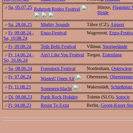
Sa, 05.07.25
Hünxe,
Flugplatz
Ruhrpott Rodeo Festival
Heide
Sa, 28.06.25
Mighty Sounds
Tábor (CZ),
Airport
Fr, 09.08.24 -
Enzo-Festival
Wagersrott,
Enzo-Festiv
Sa, 10.08.24
Fr, 09.08.24
Tells Bells Festival
Villmar,
Sportgelände
Fr, 14.06.24 -
Ain't Like You Festival
Torgau,
Entenfang
So, 16.06.24
Sa, 08.06.24
Fonsstock Festival
Nordenham,
Osterwiese
Fr, 07.06.24
Obernzenn,
Obernzenne
Wasted! Open Air
Fr, 11.08.23
Wakenstädt,
Schießplatz
Sommerschlacht
Di, 08.08.23
Punk Rock Holiday
Tolmin (SLO),
Sotocje
Fr, 04.08.23
Resist To Exist
Berlin,
Georg-Knorr-Str