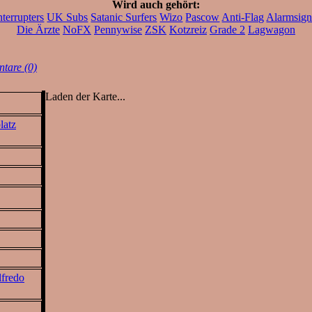
Wird auch gehört:
nterrupters
UK Subs
Satanic Surfers
Wizo
Pascow
Anti-Flag
Alarmsign
Die Ärzte
NoFX
Pennywise
ZSK
Kotzreiz
Grade 2
Lagwagon
tare (0)
Laden der Karte...
latz
fredo