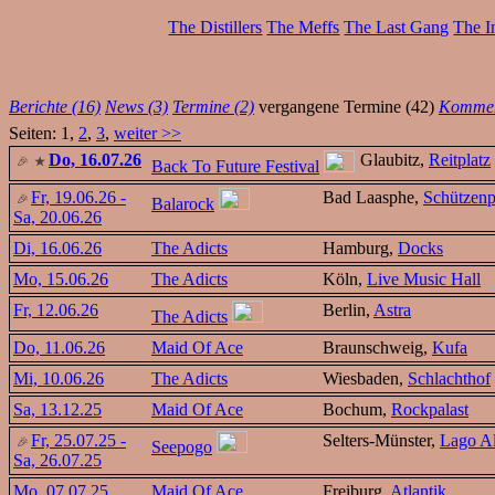
The Distillers
The Meffs
The Last Gang
The I
Berichte (16)
News (3)
Termine (2)
vergangene Termine (42)
Kommen
Seiten: 1,
2
,
3
,
weiter >>
Do, 16.07.26
Glaubitz,
Reitplatz
Back To Future Festival
Fr, 19.06.26 -
Bad Laasphe,
Schützenp
Balarock
Sa, 20.06.26
Di, 16.06.26
The Adicts
Hamburg,
Docks
Mo, 15.06.26
The Adicts
Köln,
Live Music Hall
Fr, 12.06.26
Berlin,
Astra
The Adicts
Do, 11.06.26
Maid Of Ace
Braunschweig,
Kufa
Mi, 10.06.26
The Adicts
Wiesbaden,
Schlachthof
Sa, 13.12.25
Maid Of Ace
Bochum,
Rockpalast
Fr, 25.07.25 -
Selters-Münster,
Lago Al
Seepogo
Sa, 26.07.25
Mo, 07.07.25
Maid Of Ace
Freiburg,
Atlantik