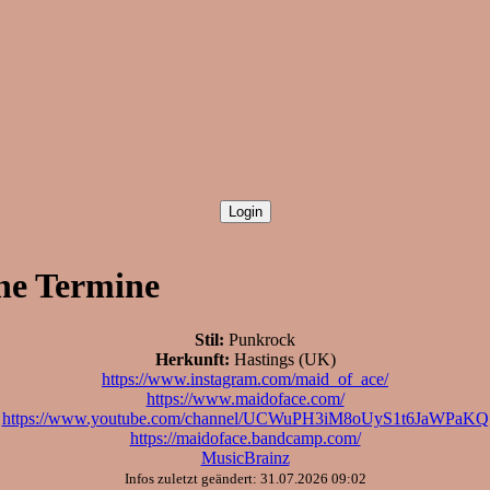
ne Termine
Stil:
Punkrock
Herkunft:
Hastings (UK)
https://www.instagram.com/maid_of_ace/
https://www.maidoface.com/
https://www.youtube.com/channel/UCWuPH3iM8oUyS1t6JaWPaKQ
https://maidoface.bandcamp.com/
MusicBrainz
Infos zuletzt geändert: 31.07.2026 09:02