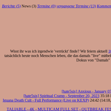
Berichte (5)
News (3)
Termine (0)
vergangene Termine (13)
Komment
Wisst ihr was ich irgendwie 'verrückt' finde? Wir feiern aktuell
1
tatsächlich heute noch Menschen leben, die das damals "live" mitbe
Dokus von "Damals" ni
[hate5six] Anxious - January 0
[hate5six] Spiritual Cramp - September 20, 2023
35:18 
Iguana Death Cult - Full Performance (Live on KEXP)
24:42 (14:18,
TALIABLE - 4K - MULTICAM FULL SET - OUTBREAK FEST