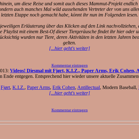
e hinein, um diese Reise und somit auch dieses Mammut-Projekt endlich
sondern auch manches Mal wild aussehenden Vertreter der von uns allen
letzten Etappe noch gemacht habe, könnt ihr nun im Folgenden lesen.
jeweiligen Erläuterung über das Klicken auf den Link nachvollziehen, d
ne Playlist mit einem Best-Of dieser Tiergeräusche findet ihr hier ode
rücksichtig wurden nur Tiere, deren Aktivitäten in den letzten Jahren b
gelten.
[...hier geht's weiter]
Kommentar eintragen
2013:
Videos! Diesmal mit Fjørt, K.I.Z., Paper Arms, Erik Cohen, An
 Ende entgegen. Entsprechend hier wieder unsere aktuelle Zusammens
:
Fjørt
,
K.I.Z.
,
Paper Arms
,
Erik Cohen
,
Antillectual
, Modern Baseball,
[...hier geht's weiter]
Kommentar eintragen