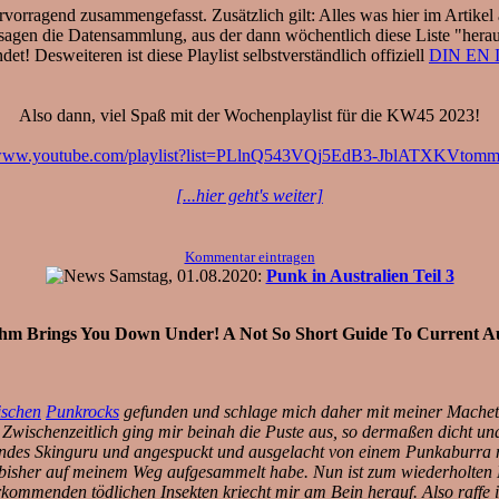
rvorragend zusammengefasst. Zusätzlich gilt: Alles was hier im Artikel 
sagen die Datensammlung, aus der dann wöchentlich diese Liste "herausk
! Desweiteren ist diese Playlist selbstverständlich offiziell
DIN EN I
Also dann, viel Spaß mit der Wochenplaylist für die KW45 2023!
//www.youtube.com/playlist?list=PLlnQ543VQj5EdB3-JblATXKVto
[...hier geht's weiter]
Kommentar eintragen
Samstag, 01.08.2020:
Punk in Australien Teil 3
hm Brings You Down Under! A Not So Short Guide To Current Aus
ischen
Punkrocks
gefunden und schlage mich daher mit meiner Mache
Zwischenzeitlich ging mir beinah die Puste aus, so dermaßen dicht un
ndes Skinguru und angespuckt und ausgelacht von einem Punkaburra mu
ch bisher auf meinem Weg aufgesammelt habe. Nun ist zum wiederholte
orkommenden tödlichen Insekten kriecht mir am Bein herauf. Also raffe 