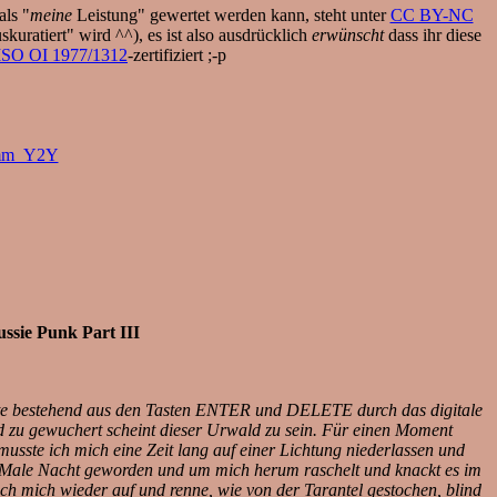
als "
meine
Leistung" gewertet werden kann, steht unter
CC BY-NC
uratiert" wird ^^), es ist also ausdrücklich
erwünscht
dass ihr diese
SO OI 1977/1312
-zertifiziert ;-p
mmm_Y2Y
sie Punk Part III
te bestehend aus den Tasten ENTER und DELETE durch das digitale
d zu gewuchert scheint dieser Urwald zu sein. Für einen Moment
sste ich mich eine Zeit lang auf einer Lichtung niederlassen und
n Male Nacht geworden und um mich herum raschelt und knackt es im
ich mich wieder auf und renne, wie von der Tarantel gestochen, blind