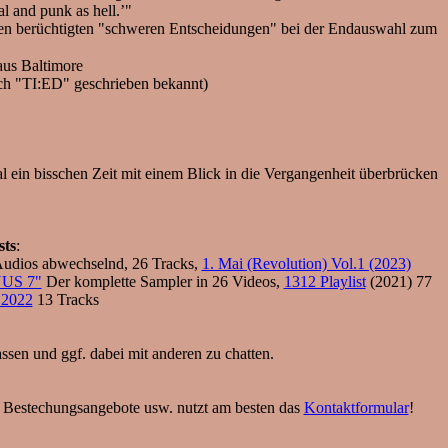
l and punk as hell.’"
 den berüchtigten "schweren Entscheidungen" bei der Endauswahl zum
us Baltimore
ch "TI:ED" geschrieben bekannt)
 mal ein bisschen Zeit mit einem Blick in die Vergangenheit überbrücken
sts
:
dios abwechselnd, 26 Tracks,
1. Mai (Revolution) Vol.1 (2023)
NUS 7"
Der komplette Sampler in 26 Videos,
1312 Playlist
(2021) 77
 2022
13 Tracks
assen und ggf. dabei mit anderen zu chatten.
er Bestechungsangebote usw. nutzt am besten das
Kontaktformular
!