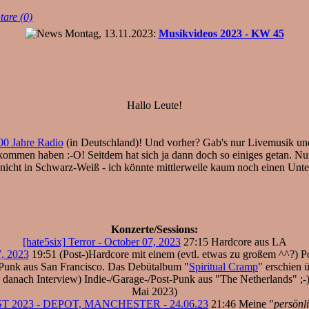
are (0)
Montag, 13.11.2023:
Musikvideos 2023 - KW 45
Hallo Leute!
00 Jahre Radio
(in Deutschland)! Und vorher? Gab's nur Livemusik und S
kommen haben :-O! Seitdem hat sich ja dann doch so einiges getan. Nur 
cht in Schwarz-Weiß - ich könnte mittlerweile kaum noch einen Unters
Konzerte/Sessions:
[hate5six] Terror - October 07, 2023
27:15 Hardcore aus LA
7, 2023
19:51 (Post-)Hardcore mit einem (evtl. etwas zu großem ^^?) P
Punk aus San Francisco. Das Debütalbum "
Spiritual Cramp
" erschien 
 danach Interview) Indie-/Garage-/Post-Punk aus "The Netherlands" ;-
Mai 2023)
 2023 - DEPOT, MANCHESTER - 24.06.23
21:46 Meine "
persönl