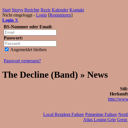
Start
Storys
Berichte
Rezis
Kalender
Kontakt
Nicht eingeloggt -
Login
[
Registrieren
]
Login
X
BS-Nummer oder Email:
Passwort:
Angemeldet bleiben
Passwort vergessen?
The Decline (Band) » News
Stil:
Herkunft
http://www
Local Resident Failure
Primetime Failure
Nerdl
Atlas Losing Grip
Great