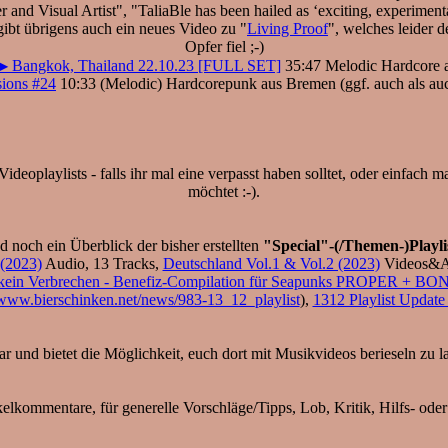
 and Visual Artist", "TaliaBle has been hailed as ‘exciting, experimenta
ibt übrigens auch ein neues Video zu "
Living Proof
", welches leider
Opfer fiel ;-)
▶ Bangkok, Thailand 22.10.23 [FULL SET]
35:47 Melodic Hardcore a
sions #24
10:33 (Melodic) Hardcorepunk aus Bremen (ggf. auch als au
ideoplaylists - falls ihr mal eine verpasst haben solltet, oder einfach
möchtet :-).
 noch ein Überblick der bisher erstellten
"Special"-(/Themen-)Playli
 (2023)
Audio, 13 Tracks,
Deutschland Vol.1 & Vol.2 (2023)
Videos&Au
t kein Verbrechen - Benefiz-Compilation für Seapunks PROPER + BO
/www.bierschinken.net/news/983-13_12_playlist
),
1312 Playlist Update
ar und bietet die Möglichkeit, euch dort mit Musikvideos berieseln zu l
ikelkommentare, für generelle Vorschläge/Tipps, Lob, Kritik, Hilfs- od