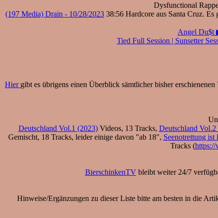
Dysfunctional Rapper
(197 Media) Drain - 10/28/2023
38:56 Hardcore aus Santa Cruz. Es g
Angel Du$t 
Tied Full Session | Sunsetter Ses
Hier
gibt es übrigens einen Überblick sämtlicher bisher erschienenen V
Und
Deutschland Vol.1 (2023)
Videos, 13 Tracks,
Deutschland Vol.2
Gemischt, 18 Tracks, leider einige davon "ab 18",
Seenotrettung is
Tracks (
https:/
BierschinkenTV
bleibt weiter 24/7 verfügb
Hinweise/Ergänzungen zu dieser Liste bitte am besten in die Art