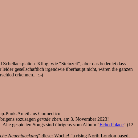
chellackplatten. Klingt wie "Steinzeit", aber das bedeutet dass
leider gesellschaftlich irgendwie überhaupt nicht, wären die ganzen
chied erkennen... :.-(
op-Punk-Anteil aus Connecticut
übrigens sozusagen
gerade eben
, am 3. November 2023!
). Alle gespielten Songs sind übrigens vom Album "
Echo Palace
" (12.
iche Neuentdeckung
" dieser Woche! "a rising North London based,