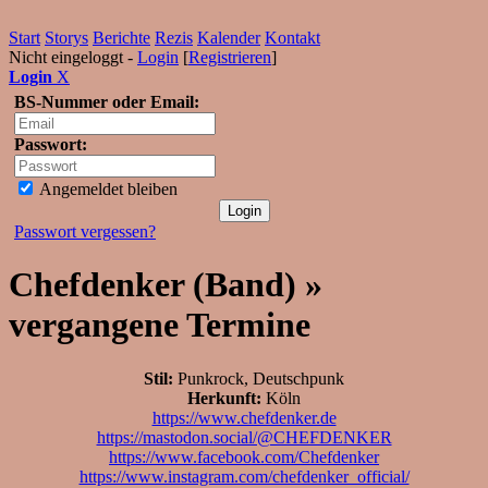
Start
Storys
Berichte
Rezis
Kalender
Kontakt
Nicht eingeloggt -
Login
[
Registrieren
]
Login
X
BS-Nummer oder Email:
Passwort:
Angemeldet bleiben
Passwort vergessen?
Chefdenker (Band) »
vergangene Termine
Stil:
Punkrock, Deutschpunk
Herkunft:
Köln
https://www.chefdenker.de
https://mastodon.social/@CHEFDENKER
https://www.facebook.com/Chefdenker
https://www.instagram.com/chefdenker_official/