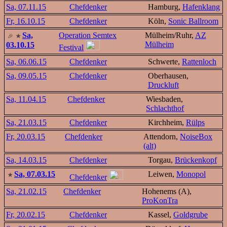
Sa, 07.11.15
Chefdenker
Hamburg,
Hafenklang
Fr, 16.10.15
Chefdenker
Köln,
Sonic Ballroom
Sa,
Operation Semtex
Mülheim/Ruhr,
AZ
Mülheim
03.10.15
Festival
Sa, 06.06.15
Chefdenker
Schwerte,
Rattenloch
Sa, 09.05.15
Chefdenker
Oberhausen,
Druckluft
Sa, 11.04.15
Chefdenker
Wiesbaden,
Schlachthof
Sa, 21.03.15
Chefdenker
Kirchheim,
Rülps
Fr, 20.03.15
Chefdenker
Attendorn,
NoiseBox
(alt)
Sa, 14.03.15
Chefdenker
Torgau,
Brückenkopf
Sa, 07.03.15
Leiwen,
Monopol
Chefdenker
Sa, 21.02.15
Chefdenker
Hohenems (A),
ProKonTra
Fr, 20.02.15
Chefdenker
Kassel,
Goldgrube