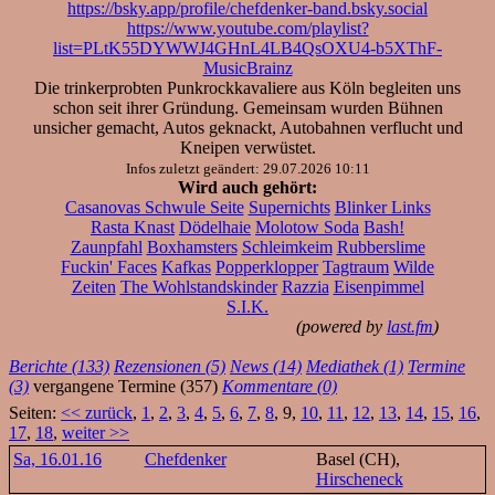
https://bsky.app/profile/chefdenker-band.bsky.social
https://www.youtube.com/playlist?
list=PLtK55DYWWJ4GHnL4LB4QsOXU4-b5XThF-
MusicBrainz
Die trinkerprobten Punkrockkavaliere aus Köln begleiten uns
schon seit ihrer Gründung. Gemeinsam wurden Bühnen
unsicher gemacht, Autos geknackt, Autobahnen verflucht und
Kneipen verwüstet.
Infos zuletzt geändert: 29.07.2026 10:11
Wird auch gehört:
Casanovas Schwule Seite
Supernichts
Blinker Links
Rasta Knast
Dödelhaie
Molotow Soda
Bash!
Zaunpfahl
Boxhamsters
Schleimkeim
Rubberslime
Fuckin' Faces
Kafkas
Popperklopper
Tagtraum
Wilde
Zeiten
The Wohlstandskinder
Razzia
Eisenpimmel
S.I.K.
(powered by
last.fm
)
Berichte (133)
Rezensionen (5)
News (14)
Mediathek (1)
Termine
(3)
vergangene Termine (357)
Kommentare (0)
Seiten:
<< zurück
,
1
,
2
,
3
,
4
,
5
,
6
,
7
,
8
, 9,
10
,
11
,
12
,
13
,
14
,
15
,
16
,
17
,
18
,
weiter >>
Sa, 16.01.16
Chefdenker
Basel (CH),
Hirscheneck