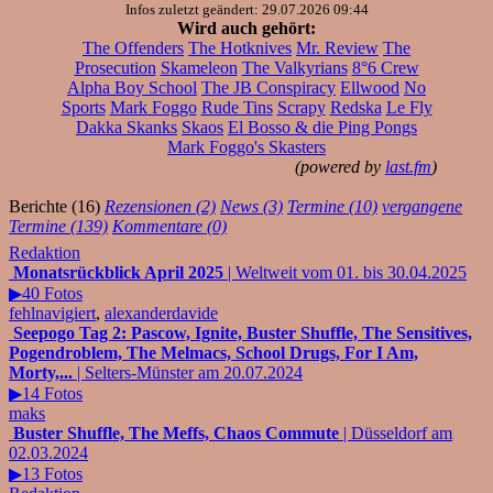
Infos zuletzt geändert: 29.07.2026 09:44
Wird auch gehört:
The Offenders
The Hotknives
Mr. Review
The
Prosecution
Skameleon
The Valkyrians
8°6 Crew
Alpha Boy School
The JB Conspiracy
Ellwood
No
Sports
Mark Foggo
Rude Tins
Scrapy
Redska
Le Fly
Dakka Skanks
Skaos
El Bosso & die Ping Pongs
Mark Foggo's Skasters
(powered by
last.fm
)
Berichte (16)
Rezensionen (2)
News (3)
Termine (10)
vergangene
Termine (139)
Kommentare (0)
Redaktion
Monatsrückblick April 2025
| Weltweit vom 01. bis 30.04.2025
▶40 Fotos
fehlnavigiert
,
alexanderdavide
Seepogo Tag 2: Pascow, Ignite, Buster Shuffle, The Sensitives,
Pogendroblem, The Melmacs, School Drugs, For I Am,
Morty,...
| Selters-Münster am 20.07.2024
▶14 Fotos
maks
Buster Shuffle, The Meffs, Chaos Commute
| Düsseldorf am
02.03.2024
▶13 Fotos