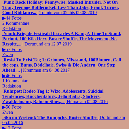
Punk Rock Holiday: Pennywise, Masked Intruder, Not On
Tour, Teenage Bottlerocket, Less Than Jake, Frank Turner,
Good Riddance...
| Tolmin vom 05. bis 09.08.2019
▶44 Fotos
2 Kommentare
Redaktion
Youth-Brigade Festival: Descartes A Kant, A Time To Stand,
Partout, 100 Kilo Herz, Buster Shuffle, The Movement, No
Respite,...
| Dortmund am 12.07.2019
▶57 Fotos
Zwen
Resist To Exist Tag 1: Grimnex, Missstand, 100Blumen, Call
the cops, Bums, Dödelhaie, Swiss & Die Andern, One Step
Ahead,...
| Kremmen am 04.08.2017
▶46 Fotos
1 Kommentar
Redaktion
Ruhrpott Rodeo Tag 1: Wizo, Adolescents, Suicidal
Tendencies, Knochenfabrik, Jello Biafra, Slackers,
Zwakkelmann, Baboon Show,..
| Hünxe am 05.08.2016
▶50 Fotos
Zwen
Ska im Westend: The Rumjacks, Buster Shuffle
| Dortmund am
05.05.2016
▶12 Fotos