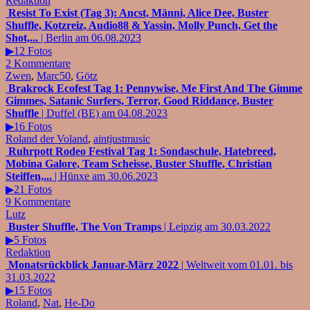
Redaktion
Resist To Exist (Tag 3): Ancst, Männi, Alice Dee, Buster
Shuffle, Kotzreiz, Audio88 & Yassin, Molly Punch, Get the
Shot,...
| Berlin am 06.08.2023
▶12 Fotos
2 Kommentare
Zwen
,
Marc50
,
Götz
Brakrock Ecofest Tag 1: Pennywise, Me First And The Gimme
Gimmes, Satanic Surfers, Terror, Good Riddance, Buster
Shuffle
| Duffel (BE) am 04.08.2023
▶16 Fotos
Roland der Voland
,
aintjustmusic
Ruhrpott Rodeo Festival Tag 1: Sondaschule, Hatebreed,
Mobina Galore, Team Scheisse, Buster Shuffle, Christian
Steiffen,...
| Hünxe am 30.06.2023
▶21 Fotos
9 Kommentare
Lutz
Buster Shuffle, The Von Tramps
| Leipzig am 30.03.2022
▶5 Fotos
Redaktion
Monatsrückblick Januar-März 2022
| Weltweit vom 01.01. bis
31.03.2022
▶15 Fotos
Roland
,
Nat
,
He-Do