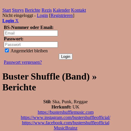
Start
Storys
Berichte
Rezis
Kalender
Kontakt
Nicht eingeloggt -
Login
[
Registrieren
]
Login
X
BS-Nummer oder Email:
Passwort:
Angemeldet bleiben
Passwort vergessen?
Buster Shuffle (Band) »
Berichte
Stil:
Ska, Punk, Reggae
Herkunft:
UK
https://bustershufflemusic.com
https://www.instagram.com/bustershuffleofficial/
https://www.facebook.com/bustershuffleofficial
MusicBrainz