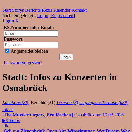
Start
Storys
Berichte
Rezis
Kalender
Kontakt
Nicht eingeloggt -
Login
[
Registrieren
]
Login
X
BS-Nummer oder Email:
Passwort:
Angemeldet bleiben
Passwort vergessen?
Stadt: Infos zu Konzerten in
Osnabrück
Locations (38)
Berichte (21)
Termine (8)
vergangene Termine (639)
niklas
The Murderburgers, Ben Racken
| Osnabrück am 19.03.2026
▶9 Fotos
kiki
Geh ma Ziegenbrink Open Air: Winselmutter, Wet Dream War