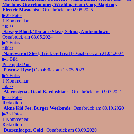
Machine, Gravehammer, Wrahha, Scum Cop, Kläpträp,
Electric Masochist
| Osnabrück am 02.08.2025
▶29 Fotos
1 Kommentar
niklas
Savage Blood, Tentacle Slave, Schma, Anthemdown
|
Osnabrück am 08.05.2024
▶7 Fotos
niklas
Nanowar of Steel, Trick or Treat
| Osnabrück am 21.04.2024
▶1 Bild
Pineapple Paul
Pascow, Dyse
| Osnabrück am 13.05.2023
▶5 Fotos
1 Kommentar
niklas
Alarmsignal, Dead Kardashians
| Osnabrück am 03.07.2021
▶16 Fotos
Redaktion
Akne Kid Joe, Burger Weekends
| Osnabrück am 03.10.2020
▶23 Fotos
1 Kommentar
Redaktion
Duesenjaeger, Cold
| Osnabrück am 03.09.2020