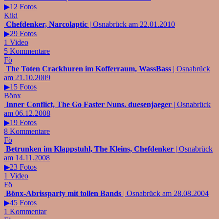
▶12 Fotos
Kiki
Chefdenker, Narcolaptic
| Osnabrück am 22.01.2010
▶29 Fotos
1 Video
5 Kommentare
Fö
The Toten Crackhuren im Kofferraum, WassBass
| Osnabrück
am 21.10.2009
▶15 Fotos
Bönx
Inner Conflict, The Go Faster Nuns, duesenjaeger
| Osnabrück
am 06.12.2008
▶19 Fotos
8 Kommentare
Fö
Betrunken im Klappstuhl, The Kleins, Chefdenker
| Osnabrück
am 14.11.2008
▶23 Fotos
1 Video
Fö
Bönx-Abrissparty mit tollen Bands
| Osnabrück am 28.08.2004
▶45 Fotos
1 Kommentar