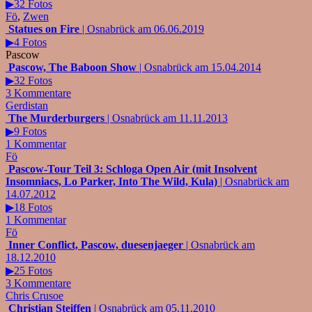
▶32 Fotos
Fö
,
Zwen
Statues on Fire
| Osnabrück am 06.06.2019
▶4 Fotos
Pascow
Pascow, The Baboon Show
| Osnabrück am 15.04.2014
▶32 Fotos
3 Kommentare
Gerdistan
The Murderburgers
| Osnabrück am 11.11.2013
▶9 Fotos
1 Kommentar
Fö
Pascow-Tour Teil 3: Schloga Open Air (mit Insolvent
Insomniacs, Lo Parker, Into The Wild, Kula)
| Osnabrück am
14.07.2012
▶18 Fotos
1 Kommentar
Fö
Inner Conflict, Pascow, duesenjaeger
| Osnabrück am
18.12.2010
▶25 Fotos
3 Kommentare
Chris Crusoe
Christian Steiffen
| Osnabrück am 05.11.2010