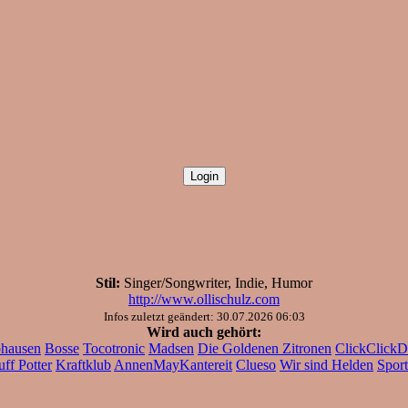
Stil:
Singer/Songwriter, Indie, Humor
http://www.ollischulz.com
Infos zuletzt geändert: 30.07.2026 06:03
Wird auch gehört:
phausen
Bosse
Tocotronic
Madsen
Die Goldenen Zitronen
ClickClickD
ff Potter
Kraftklub
AnnenMayKantereit
Clueso
Wir sind Helden
Sport