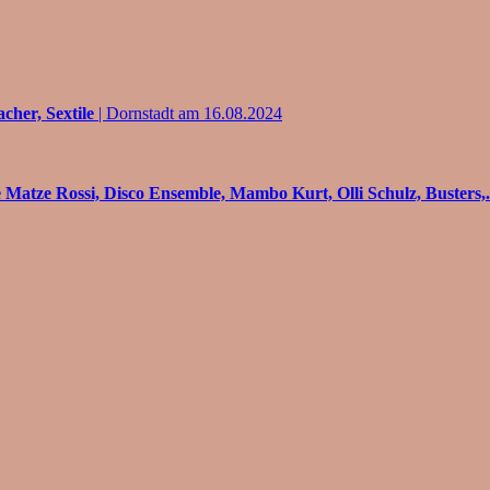
cher, Sextile
| Dornstadt am 16.08.2024
Matze Rossi, Disco Ensemble, Mambo Kurt, Olli Schulz, Busters,.