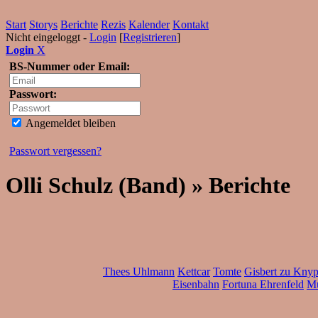
Start
Storys
Berichte
Rezis
Kalender
Kontakt
Nicht eingeloggt -
Login
[
Registrieren
]
Login
X
BS-Nummer oder Email:
Passwort:
Angemeldet bleiben
Passwort vergessen?
Olli Schulz (Band) » Berichte
Thees Uhlmann
Kettcar
Tomte
Gisbert zu Kny
Eisenbahn
Fortuna Ehrenfeld
Mu