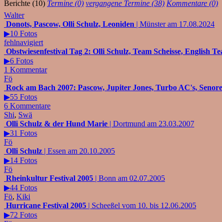
Berichte (10)
Termine (0)
vergangene Termine (38)
Kommentare (0)
Walter
Donots, Pascow, Olli Schulz, Leoniden
| Münster am 17.08.2024
▶10 Fotos
fehlnavigiert
Obstwiesenfestival Tag 2: Olli Schulz, Team Scheisse, English Tea
▶6 Fotos
1 Kommentar
Fö
Rock am Bach 2007: Pascow, Jupiter Jones, Turbo AC's, Senore 
▶55 Fotos
6 Kommentare
Shi
,
Swä
Olli Schulz & der Hund Marie
| Dortmund am 23.03.2007
▶31 Fotos
Fö
Olli Schulz
| Essen am 20.10.2005
▶14 Fotos
Fö
Rheinkultur Festival 2005
| Bonn am 02.07.2005
▶44 Fotos
Fö
,
Kiki
Hurricane Festival 2005
| Scheeßel vom 10. bis 12.06.2005
▶72 Fotos