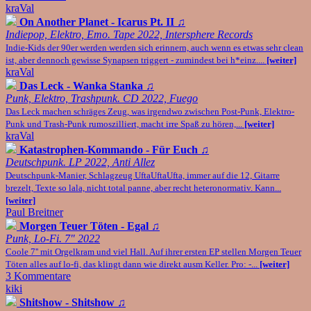
kraVal
On Another Planet - Icarus Pt. II
♫
Indiepop, Elektro, Emo. Tape 2022, Intersphere Records
Indie-Kids der 90er werden werden sich erinnern, auch wenn es etwas sehr clean
ist, aber dennoch gewisse Synapsen triggert - zumindest bei h*einz....
[weiter]
kraVal
Das Leck - Wanka Stanka
♫
Punk, Elektro, Trashpunk. CD 2022, Fuego
Das Leck machen schräges Zeug, was irgendwo zwischen Post-Punk, Elektro-
Punk und Trash-Punk rumoszilliert, macht irre Spaß zu hören,...
[weiter]
kraVal
Katastrophen-Kommando - Für Euch
♫
Deutschpunk. LP 2022, Anti Allez
Deutschpunk-Manier, Schlagzeug UftaUftaUfta, immer auf die 12, Gitarre
brezelt, Texte so lala, nicht total panne, aber recht heteronormativ. Kann...
[weiter]
Paul Breitner
Morgen Teuer Töten - Egal
♫
Punk, Lo-Fi. 7" 2022
Coole 7'' mit Orgelkram und viel Hall. Auf ihrer ersten EP stellen Morgen Teuer
Töten alles auf lo-fi, das klingt dann wie direkt ausm Keller. Pro: -...
[weiter]
3 Kommentare
kiki
Shitshow - Shitshow
♫