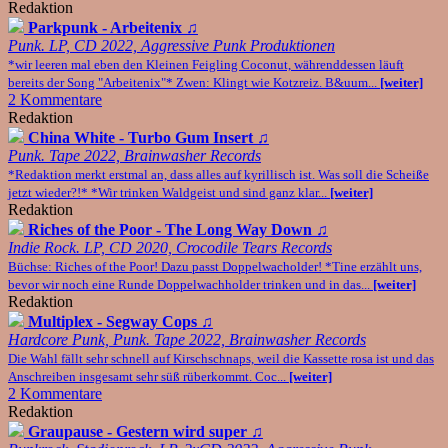
Redaktion
Parkpunk - Arbeitenix
♫
Punk. LP, CD 2022, Aggressive Punk Produktionen
*wir leeren mal eben den Kleinen Feigling Coconut, währenddessen läuft
bereits der Song "Arbeitenix"* Zwen: Klingt wie Kotzreiz. B&uum...
[weiter]
2 Kommentare
Redaktion
China White - Turbo Gum Insert
♫
Punk. Tape 2022, Brainwasher Records
*Redaktion merkt erstmal an, dass alles auf kyrillisch ist. Was soll die Scheiße
jetzt wieder?!* *Wir trinken Waldgeist und sind ganz klar...
[weiter]
Redaktion
Riches of the Poor - The Long Way Down
♫
Indie Rock. LP, CD 2020, Crocodile Tears Records
Büchse: Riches of the Poor! Dazu passt Doppelwacholder! *Tine erzählt uns,
bevor wir noch eine Runde Doppelwachholder trinken und in das...
[weiter]
Redaktion
Multiplex - Segway Cops
♫
Hardcore Punk, Punk. Tape 2022, Brainwasher Records
Die Wahl fällt sehr schnell auf Kirschschnaps, weil die Kassette rosa ist und das
Anschreiben insgesamt sehr süß rüberkommt. Coc...
[weiter]
2 Kommentare
Redaktion
Graupause - Gestern wird super
♫