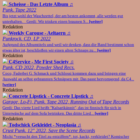
Scheisse - Das Letzte Album
♫
Punk. Tape 2022
Bis jetzt wohl der Waschzettel, der am besten ankommt, alle werden gut
unterhalten. Gerdi: Wir trinken einen braunen S...
[weiter]
Redaktion
Weekly Carouse - Aeltaern
♫
Punkrock. CD, LP 2022
Aufgrund des Albumtitels und weil wir denken, dass die Band bestimmt schon
etwas älter ist, beschließen wir einen alten Schnaps zu...
[weiter]
Redaktion
C4Service - Me First Society
♫
Punk. CD 2022, Powder Shed Recs.
Coco, Faderbei G. Schmack und Schlossi kommen dazu und bringen eine
Auswahl an selbst gebrannten Schnäpsen mit. Das passt hervorragend, da C4...
[weiter]
Redaktion
Concrete Lipstick - Concrete Lipstick
♫
Garage, Lo-Fi, Punk. Tape 2022, Running Out of Tape Records
Gerdi: Das vierte Lied heißt "Kalsarikännit", das ist finnisch für sich in
Unterwäsche auf dem Sofa betrinken. Das dritte Lied...
[weiter]
Redaktion
Todschick Gekleidet - Neoplasia
♫
Crust Punk. 12" 2022, Save the Scene Records
Michi *versucht den Titel zu entziffern*: tot, kackt, verkleidet? Komischer