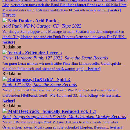
Also, verstecken muss sich die Band Blaufuchs hinter Bands wie 100 Kilo Herz,
Missstand oder auch ZSK nun wirklich nicht. Vor allem in puncto...
[weiter]
Horace
Nein Danke - Acid Punk
♫
Acid Punk, NDW, Garage. CD, Tape 2022
Vor einiger Zeit ploppte eine Message in mein Postfach mit dem sinngemäßen
Inhalt "Hey Horace, wir sind ein Punk Duo aus Neuwied und wenn Dir TCHIK...
[weiter]
Redaktion
Verrat - Zeiten der Leere
♫
Crust, Hardcore Punk. 12" 2022, Save the Scene Records
*zu guter Letzt trinken wir noch trübe Pisse ähm Limonocello, Gerdi spricht
plötzlich Italienisch und niemand weiß warum, egal,...
[weiter]
Redaktion
Rattenpisse, Du&Ich!? - Split
♫
Punk. 12" 2022, Save the Scene Records
*es gibt nochmal Rhabarschnaps* Zwen: Wie Popmusik auf einem stehen
bleibenden Fließband. Gerdi: Wie 45rpm auf 33. Tine: Klingt wie lass mal...
[weiter]
Redaktion
Matt DeeCrack - Sonically Reduced Vol. 1
♫
Rock, Singer/Songwriter. 10" 2022, Mad Drunken Monkey Records
*es gibt Bonbon-Schnaps Prost!)* Tine: Hat was Irisches. Gerdi: Sind aber
Österreicher. Zwen: Musik zum auf die Schenkel klopfen. B&uum...
[weiter]