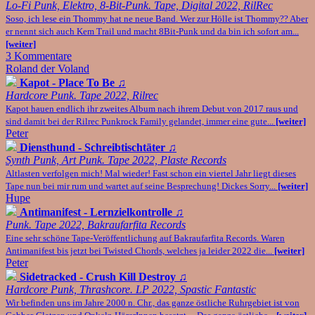
Lo-Fi Punk, Elektro, 8-Bit-Punk. Tape, Digital 2022, RilRec
Soso, ich lese ein Thommy hat ne neue Band. Wer zur Hölle ist Thommy?? Aber
er nennt sich auch Kem Trail und macht 8Bit-Punk und da bin ich sofort am...
[weiter]
3 Kommentare
Roland der Voland
Kapot - Place To Be
♫
Hardcore Punk. Tape 2022, Rilrec
Kapot hauen endlich ihr zweites Album nach ihrem Debut von 2017 raus und
sind damit bei der Rilrec Punkrock Family gelandet, immer eine gute...
[weiter]
Peter
Diensthund - Schreibtischtäter
♫
Synth Punk, Art Punk. Tape 2022, Plaste Records
Altlasten verfolgen mich! Mal wieder! Fast schon ein viertel Jahr liegt dieses
Tape nun bei mir rum und wartet auf seine Besprechung! Dickes Sorry...
[weiter]
Hupe
Antimanifest - Lernzielkontrolle
♫
Punk. Tape 2022, Bakraufarfita Records
Eine sehr schöne Tape-Veröffentlichung auf Bakraufarfita Records. Waren
Antimanifest bis jetzt bei Twisted Chords, welches ja leider 2022 die...
[weiter]
Peter
Sidetracked - Crush Kill Destroy
♫
Hardcore Punk, Thrashcore. LP 2022, Spastic Fantastic
Wir befinden uns im Jahre 2000 n. Chr., das ganze östliche Ruhrgebiet ist von