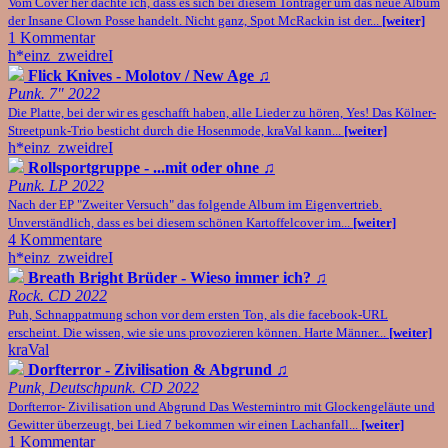
Vom Cover her dachte ich, dass es sich bei diesem Tonträger um das neue Album
der Insane Clown Posse handelt. Nicht ganz, Spot McRackin ist der...
[weiter]
1 Kommentar
h*einz_zweidreI
Flick Knives - Molotov / New Age
♫
Punk. 7" 2022
Die Platte, bei der wir es geschafft haben, alle Lieder zu hören, Yes! Das Kölner-
Streetpunk-Trio besticht durch die Hosenmode, kraVal kann...
[weiter]
h*einz_zweidreI
Rollsportgruppe - ...mit oder ohne
♫
Punk. LP 2022
Nach der EP "Zweiter Versuch" das folgende Album im Eigenvertrieb.
Unverständlich, dass es bei diesem schönen Kartoffelcover im...
[weiter]
4 Kommentare
h*einz_zweidreI
Breath Bright Brüder - Wieso immer ich?
♫
Rock. CD 2022
Puh, Schnappatmung schon vor dem ersten Ton, als die facebook-URL
erscheint. Die wissen, wie sie uns provozieren können. Harte Männer...
[weiter]
kraVal
Dorfterror - Zivilisation & Abgrund
♫
Punk, Deutschpunk. CD 2022
Dorfterror- Zivilisation und Abgrund Das Westernintro mit Glockengeläute und
Gewitter überzeugt, bei Lied 7 bekommen wir einen Lachanfall...
[weiter]
1 Kommentar