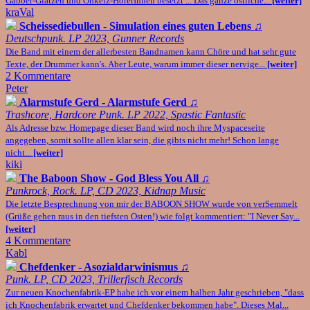
Gabber-Glatzen und Onkelz-HörerInnen besetzt ... Das ganze östliche...
[weiter]
kraVal
Scheissediebullen - Simulation eines guten Lebens
♫
Deutschpunk. LP 2023, Gunner Records
Die Band mit einem der allerbesten Bandnamen kann Chöre und hat sehr gute
Texte, der Drummer kann's. Aber Leute, warum immer dieser nervige...
[weiter]
2 Kommentare
Peter
Alarmstufe Gerd - Alarmstufe Gerd
♫
Trashcore, Hardcore Punk. LP 2022, Spastic Fantastic
Als Adresse bzw. Homepage dieser Band wird noch ihre Myspaceseite
angegeben, somit sollte allen klar sein, die gibts nicht mehr! Schon lange
nicht...
[weiter]
kiki
The Baboon Show - God Bless You All
♫
Punkrock, Rock. LP, CD 2023, Kidnap Music
Die letzte Besprechnung von mir der BABOON SHOW wurde von verSemmelt
(Grüße gehen raus in den tiefsten Osten!) wie folgt kommentiert: "I Never Say...
[weiter]
4 Kommentare
Kabl
Chefdenker - Asozialdarwinismus
♫
Punk. LP, CD 2023, Trillerfisch Records
Zur neuen Knochenfabrik-EP habe ich vor einem halben Jahr geschrieben, "dass
ich Knochenfabrik erwartet und Chefdenker bekommen habe". Dieses Mal...