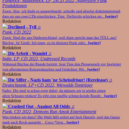
Punkrock, Stadionrock. LP, 2xCD 2022, Aggressive Punk
Produktionen
Zwen: Also, ich finde es unangebracht, scheiße und absolut diskriminierend,
dass sie uns zwei CDs einschicken. Tine: Vielleicht schicken sie...
[weiter]
Redaktion
Declined - Tyll
♫
Punk. CD 2022
Zwen: Sind die aus Ostdeutschland, weil dann spricht man das TÜLL aus!
Büchse: Ja! Gerdi: Ich tippe, es ist düsterer Punk oder...
[weiter]
Redaktion
Die Arbeit - Wandel
♫
Indie. LP, CD 2022, Undressed Records
Während Büchse der Runde beitritt, liest Tine den Pressewisch vor, begleitet
von allgemeinen Kotzgeräuschen und Gelächter. Wir...
[weiter]
Redaktion
Die Siffer - Nazis ham 'ne Scheissfrisur! (Rerelease)
♫
Deutschpunk. LP+CD 2022, Wiewaldi-Tonträger
Fader: Die sind ja schon ewig dabei, da müssen wir ja wieder einen
alten Schnaps trinken! Es gibt eine muffig schmeckende Runde...
[weiter]
Redaktion
Crashed Out - Against All Odds
♫
Punk. CD 2022, Demons Run Amok Entertainment
Was trinken wir dazu? Die Wahl fällt sofort auf Jack Daniels, weil das Ganze
stark nach Rock aussieht. Coco *liest...
[weiter]
Redaktion