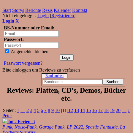
Start
Storys
Berichte
Rezis
Kalender
Kontakt
Nicht eingeloggt -
Login
[
Registrieren
]
Login
X
BS-Nummer oder Email:
Passwort:
Angemeldet bleiben
Passwort vergessen?
Bitte einloggen um Reviews zu verfassen
Band suchen
Reviews: Platten, CD's, Demos, Bücher
etc.
Seiten:
↑
←
2
3
4
5
6
7
8
9
10
[11]
12
13
14
15
16
17
18
19
20
→
↓
Peter
tot - Ferien
♫
Punk, Noise-Punk, Garage Punk. LP 2022, Spastic Fantastic, La
Pochette Surprise