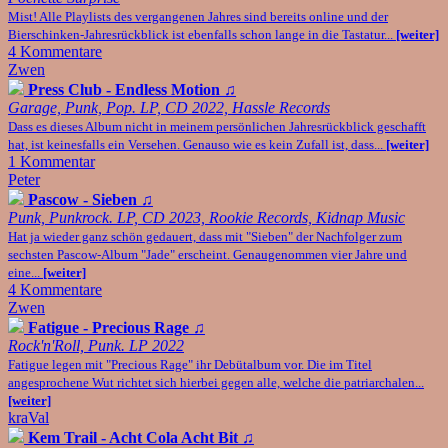
Mist! Alle Playlists des vergangenen Jahres sind bereits online und der
Bierschinken-Jahresrückblick ist ebenfalls schon lange in die Tastatur...
[weiter]
4 Kommentare
Zwen
Press Club - Endless Motion
♫
Garage, Punk, Pop. LP, CD 2022, Hassle Records
Dass es dieses Album nicht in meinem persönlichen Jahresrückblick geschafft
hat, ist keinesfalls ein Versehen. Genauso wie es kein Zufall ist, dass...
[weiter]
1 Kommentar
Peter
Pascow - Sieben
♫
Punk, Punkrock. LP, CD 2023, Rookie Records, Kidnap Music
Hat ja wieder ganz schön gedauert, dass mit "Sieben" der Nachfolger zum
sechsten Pascow-Album "Jade" erscheint. Genaugenommen vier Jahre und
eine...
[weiter]
4 Kommentare
Zwen
Fatigue - Precious Rage
♫
Rock'n'Roll, Punk. LP 2022
Fatigue legen mit "Precious Rage" ihr Debütalbum vor. Die im Titel
angesprochene Wut richtet sich hierbei gegen alle, welche die patriarchalen...
[weiter]
kraVal
Kem Trail - Acht Cola Acht Bit
♫