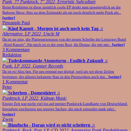
Punk, 77 Punkrock. 7" 2022, Erroristic Subculture
Beim Reinhören in diese ziemlich coole EP denkt man unweigerlich an die
Baboon Show. Also zu dem Zeitpunkt als sie noch deutlich mehr Punk als...
[weiter]
Pineapple Paul
Kind Kaputt - Morgen ist auch noch kein Tag
♫
Alternative. LP 2022, Uncle M
Da ist sie also, die Plattenrezension von der neuen Scheibe der Leipziger Band
„Kind Kaputt“. Für mich ist es die erste Rezi, für Donna, die mit mir...
[weiter]
3 Kommentare
Redaktion
Todeskommando Atomsturm - Endlich Zukunft
♫
Punk. LP 2022, Gunner Records
Da ist es! Also fast. Für uns erstmal nur digital, weil als wir diese Zeilen
beginnen, der allseits bekannte Stau in den Presswerken auch das...
[weiter]
1 Kommentar
Peter
Scherben - Domestiziert
♫
Punkrock. LP 2022, Kidnap Music
Einige Zeit war nicht viel los auf meiner Punkrock-Landkarte von Deutschland.
Irgendwie erschienen nur wenige Sachen, die mich entweder stark oder...
[weiter]
Zwen
Blaufuchs - Daran wird es nicht scheitern
♫
Punkrock, Rock, Pop. LP, CD 2022, Aggressive Punk Produktionen