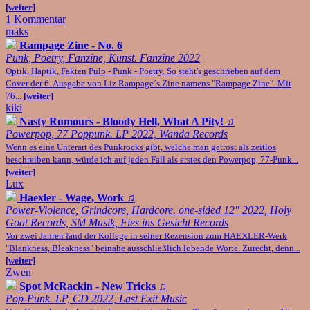
[weiter]
1 Kommentar
maks
Rampage Zine - No. 6
Punk, Poetry, Fanzine, Kunst. Fanzine 2022
Optik, Haptik, Fakten Pulp - Punk - Poetry. So steht's geschrieben auf dem
Cover der 6. Ausgabe von Liz Rampage´s Zine namens "Rampage Zine". Mit
76...
[weiter]
kiki
Nasty Rumours - Bloody Hell, What A Pity!
♫
Powerpop, 77 Poppunk. LP 2022, Wanda Records
Wenn es eine Unterart des Punkrocks gibt, welche man getrost als zeitlos
beschreiben kann, würde ich auf jeden Fall als erstes den Powerpop, 77-Punk...
[weiter]
Lux
Haexler - Wage, Work
♫
Power-Violence, Grindcore, Hardcore. one-sided 12" 2022, Holy
Goat Records, SM Musik, Fies ins Gesicht Records
Vor zwei Jahren fand der Kollege in seiner Rezension zum HAEXLER-Werk
"Blankness, Bleakness" beinahe ausschließlich lobende Worte. Zurecht, denn...
[weiter]
Zwen
Spot McRackin - New Tricks
♫
Pop-Punk. LP, CD 2022, Last Exit Music