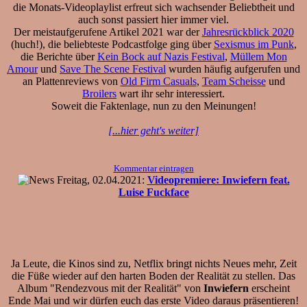
die Monats-Videoplaylist erfreut sich wachsender Beliebtheit und
auch sonst passiert hier immer viel.
Der meistaufgerufene Artikel 2021 war der
Jahresrückblick 2020
(huch!), die beliebteste Podcastfolge ging über
Sexismus im Punk
,
die Berichte über
Kein Bock auf Nazis Festival
,
Müllem Mon
Amour
und
Save The Scene Festival
wurden häufig aufgerufen und
an Plattenreviews von
Old Firm Casuals
,
Team Scheisse
und
Broilers
wart ihr sehr interessiert.
Soweit die Faktenlage, nun zu den Meinungen!
[...hier geht's weiter]
Kommentar eintragen
Freitag, 02.04.2021:
Videopremiere: Inwiefern feat.
Luise Fuckface
Ja Leute, die Kinos sind zu, Netflix bringt nichts Neues mehr, Zeit
die Füße wieder auf den harten Boden der Realität zu stellen. Das
Album "Rendezvous mit der Realität" von
Inwiefern
erscheint
Ende Mai und wir dürfen euch das erste Video daraus präsentieren!