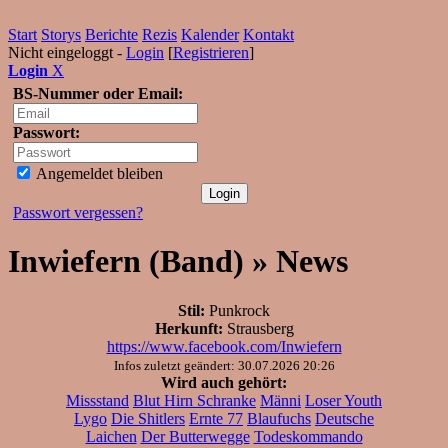
Start
Storys
Berichte
Rezis
Kalender
Kontakt
Nicht eingeloggt -
Login
[
Registrieren
]
Login
X
BS-Nummer oder Email:
Passwort:
Angemeldet bleiben
Passwort vergessen?
Inwiefern (Band) » News
Stil:
Punkrock
Herkunft:
Strausberg
https://www.facebook.com/Inwiefern
Infos zuletzt geändert: 30.07.2026 20:26
Wird auch gehört:
Missstand
Blut Hirn Schranke
Männi
Loser Youth
Lygo
Die Shitlers
Ernte 77
Blaufuchs
Deutsche
Laichen
Der Butterwegge
Todeskommando