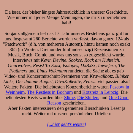
Da isser, der bisher längste Jahresrückblick in unserer Geschichte.
Wie immer mit jeder Menge Meinungen, die ihr zu übernehmen
habt!
So ganz allgemein lief das 17. Jahr unseres Bestehens ganz gut für
uns. Insgesamt 260 Berichte wurden verfasst, davon ganze 124 als
"Patchwork" (d.h. von mehreren Autoren), hinzu kamen noch exakt
365 (in Worten: Dreihundertfünfundsechzig) Rezensionen zu
Musik, Buch, Comic und was uns sonst so zugeschickt wurde.
Interviews mit
Kevin Devine
,
Sookee
,
Rock am Kuhteich
,
Gnarwolves
,
Resist To Exist
,
Isotopes
,
DxBxSx
,
Inwiefern
,
The
Flatliners
und
Linus Volkmann
rundeten die Sache ab, es gab
Video- und Konzertmitschnitt-Premieren von
Krawallbotz
,
Blinker
Links
,
Der dumme August
,
DivaKollektiv
,
Pears
...viel passiert also!
Weitere Fakten: Die beliebtesten Konzertberichte waren
Pascow in
Weinheim
,
The Restless in Bochum
und
Kotzreiz in Leipzig
. Die
beliebtesten Rezis wurden über
Slime
,
Die Shitlers
und
One Good
Reason
geschrieben.
Aber Fakten interessieren den gemeinen Bierschinken-Leser ja
nicht. Weiter mit unseren persönlichen Urteilen:
[...hier geht's weiter]