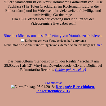
"Euer Stammbaum ist ein Kreis" kommt mit Gastauftritt von Luise
Fuckface (The Toten Crackhuren im Kofferraum, Lulu & die
Einhornfarm) und im Video seht ihr viele weitere freiwillige und
unfreiwillige Gastbeiträge.
Um 13:00 öffnet sich der Vorhang und ihr dürft bei der
Videopremiere live dabei sein!
Bitte hier klicken, um diese Einbettung von Youtube zu aktivieren.
Einbettungen von Youtube dauerhaft aktivieren
Mehr Infos, wie wir mit Einbettungen von externen Anbietern umgehen,
hier
.
Das neue Album "Rendezvous mit der Realität" erscheint am
28.05.2021 als 12" Vinyl mit Downloadcode, CD und Digital bei
Bakraufarfita Records.
[...hier geht's weiter]
1 Kommentar
Freitag, 05.01.2018:
Der große Bierschinken-
Jahresrückblick 2017