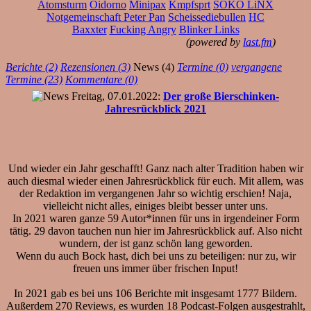
Atomsturm
Oidorno
Minipax
Kmpfsprt
SOKO LiNX
Notgemeinschaft Peter Pan
Scheissediebullen
HC
Baxxter
Fucking Angry
Blinker Links
(powered by
last.fm
)
Berichte (2)
Rezensionen (3)
News (4)
Termine (0)
vergangene
Termine (23)
Kommentare (0)
Freitag, 07.01.2022:
Der große Bierschinken-
Jahresrückblick 2021
Und wieder ein Jahr geschafft! Ganz nach alter Tradition haben wir
auch diesmal wieder einen Jahresrückblick für euch. Mit allem, was
der Redaktion im vergangenen Jahr so wichtig erschien! Naja,
vielleicht nicht alles, einiges bleibt besser unter uns.
In 2021 waren ganze 59 Autor*innen für uns in irgendeiner Form
tätig. 29 davon tauchen nun hier im Jahresrückblick auf. Also nicht
wundern, der ist ganz schön lang geworden.
Wenn du auch Bock hast, dich bei uns zu beteiligen: nur zu, wir
freuen uns immer über frischen Input!
In 2021 gab es bei uns 106 Berichte mit insgesamt 1777 Bildern.
Außerdem 270 Reviews, es wurden 18 Podcast-Folgen ausgestrahlt,