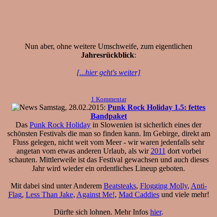
Nun aber, ohne weitere Umschweife, zum eigentlichen
Jahresrückblick
:
[...hier geht's weiter]
1 Kommentar
Samstag, 28.02.2015:
Punk Rock Holiday 1.5: fettes
Bandpaket
Das
Punk Rock Holiday
in Slowenien ist sicherlich eines der
schönsten Festivals die man so finden kann. Im Gebirge, direkt am
Fluss gelegen, nicht weit vom Meer - wir waren jedenfalls sehr
angetan vom etwas anderen Urlaub, als wir
2011
dort vorbei
schauten. Mittlerweile ist das Festival gewachsen und auch dieses
Jahr wird wieder ein ordentliches Lineup geboten.
Mit dabei sind unter Anderem
Beatsteaks
,
Flogging Molly
,
Anti-
Flag
,
Less Than Jake
,
Against Me!
,
Mad Caddies
und viele mehr!
Dürfte sich lohnen. Mehr Infos
hier
.