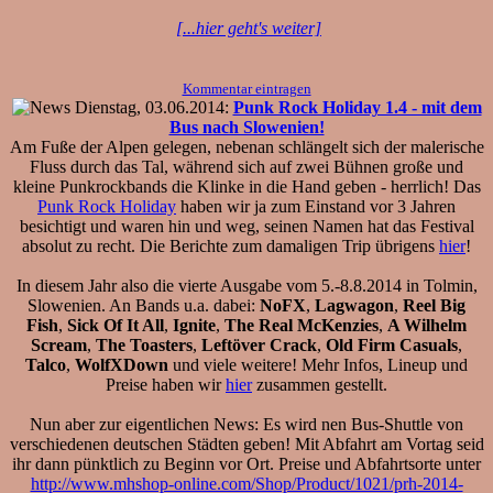
[...hier geht's weiter]
Kommentar eintragen
Dienstag, 03.06.2014:
Punk Rock Holiday 1.4 - mit dem
Bus nach Slowenien!
Am Fuße der Alpen gelegen, nebenan schlängelt sich der malerische
Fluss durch das Tal, während sich auf zwei Bühnen große und
kleine Punkrockbands die Klinke in die Hand geben - herrlich! Das
Punk Rock Holiday
haben wir ja zum Einstand vor 3 Jahren
besichtigt und waren hin und weg, seinen Namen hat das Festival
absolut zu recht. Die Berichte zum damaligen Trip übrigens
hier
!
In diesem Jahr also die vierte Ausgabe vom 5.-8.8.2014 in Tolmin,
Slowenien. An Bands u.a. dabei:
NoFX
,
Lagwagon
,
Reel Big
Fish
,
Sick Of It All
,
Ignite
,
The Real McKenzies
,
A Wilhelm
Scream
,
The Toasters
,
Leftöver Crack
,
Old Firm Casuals
,
Talco
,
WolfXDown
und viele weitere! Mehr Infos, Lineup und
Preise haben wir
hier
zusammen gestellt.
Nun aber zur eigentlichen News: Es wird nen Bus-Shuttle von
verschiedenen deutschen Städten geben! Mit Abfahrt am Vortag seid
ihr dann pünktlich zu Beginn vor Ort. Preise und Abfahrtsorte unter
http://www.mhshop-online.com/Shop/Product/1021/prh-2014-