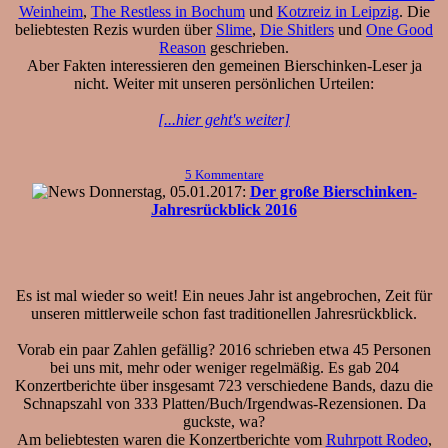
Weinheim
,
The Restless in Bochum
und
Kotzreiz in Leipzig
. Die
beliebtesten Rezis wurden über
Slime
,
Die Shitlers
und
One Good
Reason
geschrieben.
Aber Fakten interessieren den gemeinen Bierschinken-Leser ja
nicht. Weiter mit unseren persönlichen Urteilen:
[...hier geht's weiter]
5 Kommentare
Donnerstag, 05.01.2017:
Der große Bierschinken-
Jahresrückblick 2016
Es ist mal wieder so weit! Ein neues Jahr ist angebrochen, Zeit für
unseren mittlerweile schon fast traditionellen Jahresrückblick.
Vorab ein paar Zahlen gefällig? 2016 schrieben etwa 45 Personen
bei uns mit, mehr oder weniger regelmäßig. Es gab 204
Konzertberichte über insgesamt 723 verschiedene Bands, dazu die
Schnapszahl von 333 Platten/Buch/Irgendwas-Rezensionen. Da
guckste, wa?
Am beliebtesten waren die Konzertberichte vom
Ruhrpott Rodeo
,