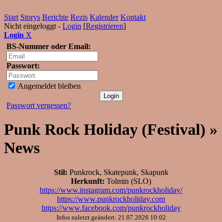
Start
Storys
Berichte
Rezis
Kalender
Kontakt
Nicht eingeloggt -
Login
[
Registrieren
]
Login
X
BS-Nummer oder Email:
Passwort:
Angemeldet bleiben
Passwort vergessen?
Punk Rock Holiday (Festival) »
News
Stil:
Punkrock, Skatepunk, Skapunk
Herkunft:
Tolmin (SLO)
https://www.instagram.com/punkrockholiday/
https://www.punkrockholiday.com
https://www.facebook.com/punkrockholiday
Infos zuletzt geändert: 21.07.2026 10:02