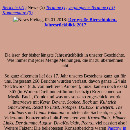
Berichte (21)
News (5)
Termine (1)
vergangene Termine (13)
Kommentare (0)
Freitag, 05.01.2018:
Der große Bierschinken-
Jahresrückblick 2017
Da isser, der bisher längste Jahresrückblick in unserer Geschichte.
Wie immer mit jeder Menge Meinungen, die ihr zu übernehmen
habt!
So ganz allgemein lief das 17. Jahr unseres Bestehens ganz gut für
uns. Insgesamt 260 Berichte wurden verfasst, davon ganze 124 als
"Patchwork" (d.h. von mehreren Autoren), hinzu kamen noch exakt
365 (in Worten: Dreihundertfünfundsechzig) Rezensionen zu
Musik, Buch, Comic und was uns sonst so zugeschickt wurde.
Interviews mit
Kevin Devine
,
Sookee
,
Rock am Kuhteich
,
Gnarwolves
,
Resist To Exist
,
Isotopes
,
DxBxSx
,
Inwiefern
,
The
Flatliners
und
Linus Volkmann
rundeten die Sache ab, es gab
Video- und Konzertmitschnitt-Premieren von
Krawallbotz
,
Blinker
Links
,
Der dumme August
,
DivaKollektiv
,
Pears
...viel passiert also!
Weitere Fakten: Die beliebtesten Konzertberichte waren
Pascow in