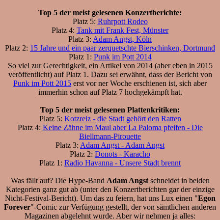
Top 5 der meist gelesenen Konzertberichte:
Platz 5:
Ruhrpott Rodeo
Platz 4:
Tank mit Frank Fest, Münster
Platz 3:
Adam Angst, Köln
Platz 2:
15 Jahre und ein paar zerquetschte Bierschinken, Dortmund
Platz 1:
Punk im Pott 2014
So viel zur Gerechtigkeit, ein Artikel von 2014 (aber eben in 2015
veröffentlicht) auf Platz 1. Dazu sei erwähnt, dass der Bericht von
Punk im Pott 2015
erst vor ner Woche erschienen ist, sich aber
immerhin schon auf Platz 7 hochgekämpft hat.
Top 5 der meist gelesenen Plattenkritiken:
Platz 5:
Kotzreiz - die Stadt gehört den Ratten
Platz 4:
Keine Zähne im Maul aber La Paloma pfeifen - Die
Biellmann-Pirouette
Platz 3:
Adam Angst - Adam Angst
Platz 2:
Donots - Karacho
Platz 1:
Radio Havanna - Unsere Stadt brennt
Was fällt auf? Die Hype-Band
Adam Angst
schneidet in beiden
Kategorien ganz gut ab (unter den Konzertberichten gar der einzige
Nicht-Festival-Bericht). Um das zu feiern, hat uns Lux einen "
Egon
Forever
"-Comic zur Verfügung gestellt, der von sämtlichen anderen
Magazinen abgelehnt wurde. Aber wir nehmen ja alles: