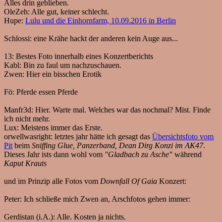
Alles drin geblieben.
OleZeh:
Alle gut, keiner schlecht.
Hupe:
Lulu und die Einhornfarm, 10.09.2016 in Berlin
Schlossi:
eine Krähe hackt der anderen kein Auge aus...
13:
Bestes Foto innerhalb eines Konzertberichts
Kabl:
Bin zu faul um nachzuschauen.
Zwen:
Hier ein bisschen Erotik
Fö:
Pferde essen Pferde
Manfr3d:
Hier. Warte mal. Welches war das nochmal? Mist. Finde
ich nicht mehr.
Lux:
Meistens immer das Erste.
orwellwasright:
letztes jahr hätte ich gesagt das
Übersichtsfoto vom
Pit
beim
Sniffing Glue, Panzerband, Dean Dirg Konzi im AK47
.
Dieses Jahr ists dann wohl vom
"Gladbach zu Asche"
während
Kaput Krauts
und im Prinzip alle Fotos vom
Downfall Of Gaia
Konzert:
Peter:
Ich schließe mich Zwen an, Arschfotos gehen immer:
Gerdistan (i.A.):
Alle. Kosten ja nichts.