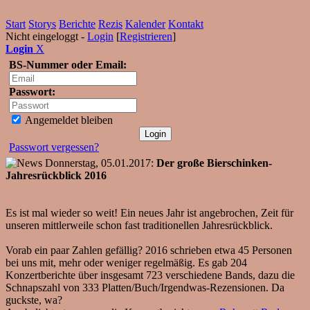
Start
Storys
Berichte
Rezis
Kalender
Kontakt
Nicht eingeloggt -
Login
[
Registrieren
]
Login
X
BS-Nummer oder Email:
Passwort:
Angemeldet bleiben
Passwort vergessen?
Donnerstag, 05.01.2017:
Der große Bierschinken-
Jahresrückblick 2016
Es ist mal wieder so weit! Ein neues Jahr ist angebrochen, Zeit für
unseren mittlerweile schon fast traditionellen Jahresrückblick.
Vorab ein paar Zahlen gefällig? 2016 schrieben etwa 45 Personen
bei uns mit, mehr oder weniger regelmäßig. Es gab 204
Konzertberichte über insgesamt 723 verschiedene Bands, dazu die
Schnapszahl von 333 Platten/Buch/Irgendwas-Rezensionen. Da
guckste, wa?