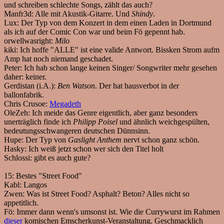
und schreiben schlechte Songs, zählt das auch?
Manfr3d:
Alle mit Akustik-Gitarre. Und
Shindy
.
Lux:
Der Typ von dem Konzert in dem einen Laden in Dortmund
als ich auf der Comic Con war und beim Fö gepennt hab.
orwellwasright:
Milo
kiki:
Ich hoffe "ALLE" ist eine valide Antwort. Bissken Strom aufm
Amp hat noch niemand geschadet.
Peter:
Ich hab schon lange keinen Singer/ Songwriter mehr gesehen
daher: keiner.
Gerdistan (i.A.):
Ben Watson
. Der hat hausverbot in der
ballonfabrik.
Chris Crusoe:
Megadeth
OleZeh:
Ich meide das Genre eigentlich, aber ganz besonders
unerträglich finde ich
Philipp Poisel
und ähnlich weichgespülten,
bedeutungsschwangeren deutschen Dünnsinn.
Hupe:
Der Typ von
Gaslight Anthem
nervt schon ganz schön.
Hasky:
Ich weiß jetzt schon wer sich den Titel holt
Schlossi:
gibt es auch gute?
15:
Bestes "Street Food"
Kabl:
Langos
Zwen:
Was ist Street Food? Asphalt? Beton? Alles nicht so
appetitlich.
Fö:
Immer dann wenn's umsonst ist. Wie die Currywurst im Rahmen
dieser
komischen Emscherkunst-Veranstaltung. Geschmacklich