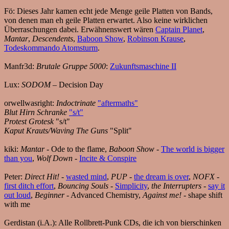
Fö:
Dieses Jahr kamen echt jede Menge geile Platten von Bands,
von denen man eh geile Platten erwartet. Also keine wirklichen
Überraschungen dabei. Erwähnenswert wären
Captain Planet
,
Mantar
,
Descendents
,
Baboon Show
,
Robinson Krause
,
Todeskommando Atomsturm
.
Manfr3d:
Brutale Gruppe 5000
:
Zukunftsmaschine II
Lux:
SODOM
– Decision Day
orwellwasright:
Indoctrinate
"aftermaths"
Blut Hirn Schranke
"s/t"
Protest Grotesk
"s/t"
Kaput Krauts/Waving The Guns
"Split"
kiki:
Mantar
- Ode to the flame,
Baboon Show
-
The world is bigger
than you
,
Wolf Down
-
Incite & Conspire
Peter:
Direct Hit!
-
wasted mind
,
PUP
-
the dream is over
,
NOFX
-
first ditch effort
,
Bouncing Souls
-
Simplicity
,
the Interrupters
-
say it
out loud
,
Beginner
- Advanced Chemistry,
Against me!
- shape shift
with me
Gerdistan (i.A.):
Alle Rollbrett-Punk CDs, die ich von bierschinken