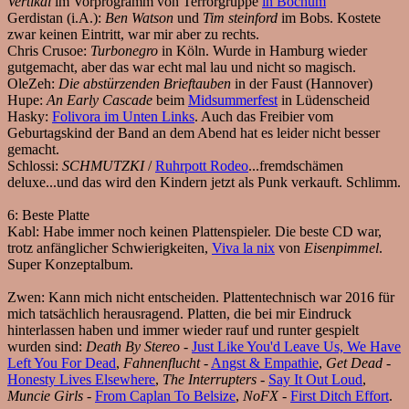
Vertikal
im Vorprogramm von Terrorgruppe
in Bochum
Gerdistan (i.A.):
Ben Watson
und
Tim steinford
im Bobs. Kostete
zwar keinen Eintritt, war mir aber zu rechts.
Chris Crusoe:
Turbonegro
in Köln. Wurde in Hamburg wieder
gutgemacht, aber das war echt mal lau und nicht so magisch.
OleZeh:
Die abstürzenden Brieftauben
in der Faust (Hannover)
Hupe:
An Early Cascade
beim
Midsummerfest
in Lüdenscheid
Hasky:
Folivora im Unten Links
. Auch das Freibier vom
Geburtagskind der Band an dem Abend hat es leider nicht besser
gemacht.
Schlossi:
SCHMUTZKI
/
Ruhrpott Rodeo
...fremdschämen
deluxe...und das wird den Kindern jetzt als Punk verkauft. Schlimm.
6:
Beste Platte
Kabl:
Habe immer noch keinen Plattenspieler. Die beste CD war,
trotz anfänglicher Schwierigkeiten,
Viva la nix
von
Eisenpimmel
.
Super Konzeptalbum.
Zwen:
Kann mich nicht entscheiden. Plattentechnisch war 2016 für
mich tatsächlich herausragend. Platten, die bei mir Eindruck
hinterlassen haben und immer wieder rauf und runter gespielt
wurden sind:
Death By Stereo
-
Just Like You'd Leave Us, We Have
Left You For Dead
,
Fahnenflucht
-
Angst & Empathie
,
Get Dead
-
Honesty Lives Elsewhere
,
The Interrupters
-
Say It Out Loud
,
Muncie Girls
-
From Caplan To Belsize
,
NoFX
-
First Ditch Effort
.