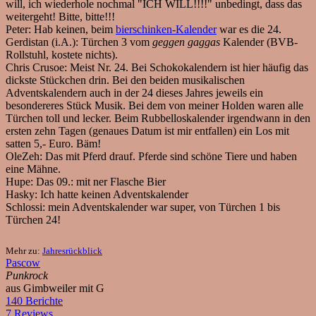
will, ich wiederhole nochmal "ICH WILL!!!!" unbedingt, dass das
weitergeht! Bitte, bitte!!!
Peter:
Hab keinen, beim
bierschinken-Kalender
war es die 24.
Gerdistan (i.A.):
Türchen 3 vom
geggen gaggas
Kalender (BVB-
Rollstuhl, kostete nichts).
Chris Crusoe:
Meist Nr. 24. Bei Schokokalendern ist hier häufig das
dickste Stückchen drin. Bei den beiden musikalischen
Adventskalendern auch in der 24 dieses Jahres jeweils ein
besondereres Stück Musik. Bei dem von meiner Holden waren alle
Türchen toll und lecker. Beim Rubbelloskalender irgendwann in den
ersten zehn Tagen (genaues Datum ist mir entfallen) ein Los mit
satten 5,- Euro. Bäm!
OleZeh:
Das mit Pferd drauf. Pferde sind schöne Tiere und haben
eine Mähne.
Hupe:
Das 09.: mit ner Flasche Bier
Hasky:
Ich hatte keinen Adventskalender
Schlossi:
mein Adventskalender war super, von Türchen 1 bis
Türchen 24!
Mehr zu:
Jahresrückblick
Pascow
Punkrock
aus Gimbweiler mit G
140 Berichte
7 Reviews