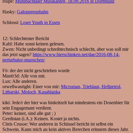
Hupe:
Mühlbachtaler Musikanten, 18.09.2016 in Dortmund
Hasky:
Galopprennbahn
Schlossi:
Loser Youth in Essen
12:
Schlechtester Bericht
Kabl:
Habe sonst keinen gelesen.
Zwen:
Nicht unbedingt schreibtechnisch schlecht, aber was soll mir
das jetzt sagen?
https://www.bierschinken.net/dae/2016-08-14-
perturbator-muenchen/
Fö:
der der nicht geschrieben wurde
Manfr3d:
Alle von mir.
Lux:
Alle anderen.
orwellwasright:
Einer von mir:
Microman, Trieblaut, Hellpetrol,
Litbarski, Moloch, Kasablanka
kiki:
Jede/r der hier was hinkritzelt hat mindestens ein Dosenbier für
sein Engagemant verdient.
Peter:
keiner, sind alle gut ; )
Gerdistan (i.A.):
Keinen. Kostet ja nichts.
Chris Crusoe:
Wer anderen in Schüssel bericht ist selbst ein
Schwein. Kann mich an kein aktives Berechen erinnern dieses Jahr.