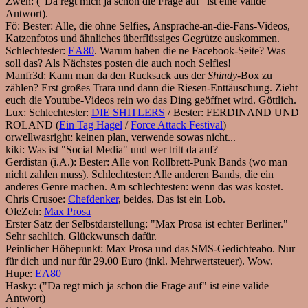
Zwen:
("Da regt mich ja schon die Frage auf" ist eine valide
Antwort).
Fö:
Bester: Alle, die ohne Selfies, Ansprache-an-die-Fans-Videos,
Katzenfotos und ähnliches überflüssiges Gegrütze auskommen.
Schlechtester:
EA80
. Warum haben die ne Facebook-Seite? Was
soll das? Als Nächstes posten die auch noch Selfies!
Manfr3d:
Kann man da den Rucksack aus der
Shindy
-Box zu
zählen? Erst großes Trara und dann die Riesen-Enttäuschung. Zieht
euch die Youtube-Videos rein wo das Ding geöffnet wird. Göttlich.
Lux:
Schlechtester:
DIE SHITLERS
/ Bester: FERDINAND UND
ROLAND (
Ein Tag Hagel
/
Force Attack Festival
)
orwellwasright:
keinen plan, verwende sowas nicht...
kiki:
Was ist "Social Media" und wer tritt da auf?
Gerdistan (i.A.):
Bester: Alle von Rollbrett-Punk Bands (wo man
nicht zahlen muss). Schlechtester: Alle anderen Bands, die ein
anderes Genre machen. Am schlechtesten: wenn das was kostet.
Chris Crusoe:
Chefdenker
, beides. Das ist ein Lob.
OleZeh:
Max Prosa
Erster Satz der Selbstdarstellung: "Max Prosa ist echter Berliner."
Sehr sachlich. Glückwunsch dafür.
Peinlicher Höhepunkt: Max Prosa und das SMS-Gedichteabo. Nur
für dich und nur für 29.00 Euro (inkl. Mehrwertsteuer). Wow.
Hupe:
EA80
Hasky:
("Da regt mich ja schon die Frage auf" ist eine valide
Antwort)