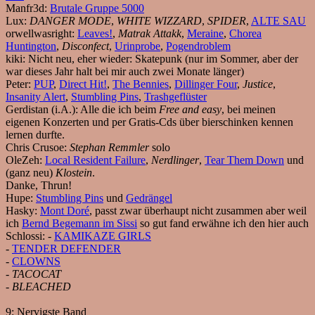
Manfr3d:
Brutale Gruppe 5000
Lux:
DANGER MODE
,
WHITE WIZZARD
,
SPIDER
,
ALTE SAU
orwellwasright:
Leaves!
,
Matrak Attakk
,
Meraine
,
Chorea
Huntington
,
Disconfect
,
Urinprobe
,
Pogendroblem
kiki:
Nicht neu, eher wieder: Skatepunk (nur im Sommer, aber der
war dieses Jahr halt bei mir auch zwei Monate länger)
Peter:
PUP
,
Direct Hit!
,
The Bennies
,
Dillinger Four
,
Justice
,
Insanity Alert
,
Stumbling Pins
,
Trashgeflüster
Gerdistan (i.A.):
Alle die ich beim
Free and easy
, bei meinen
eigenen Konzerten und per Gratis-Cds über bierschinken kennen
lernen durfte.
Chris Crusoe:
Stephan Remmler
solo
OleZeh:
Local Resident Failure
,
Nerdlinger
,
Tear Them Down
und
(ganz neu)
Klostein
.
Danke, Thrun!
Hupe:
Stumbling Pins
und
Gedrängel
Hasky:
Mont Doré
, passt zwar überhaupt nicht zusammen aber weil
ich
Bernd Begemann im Sissi
so gut fand erwähne ich den hier auch
Schlossi:
-
KAMIKAZE GIRLS
-
TENDER DEFENDER
-
CLOWNS
-
TACOCAT
-
BLEACHED
9:
Nervigste Band