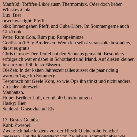
Manfr3d:
Toffifee-Likör ausm Thermomixx. Oder doch lieber
Whiskey-Cola.
Lux:
Bier
orwellwasright:
Pfeffi
kiki:
Immer gehen Pfeffi und Cuba-Libre. Im Sommer gerne auch
Gin-Tonic.
Peter:
Rum-Cola, Rum pur, Rumpelminze
Gerdistan (i.A.):
Brodersen. Wenn ich selbst veranstalte besonders,
da ist es gratis.
Chris Crusoe:
Der Teufel hat den Schnaps gemacht. Besonders
erfolgreich war er dabei in Schottland und Irland. Auf diesen kleinen
Inseln zum Teil. In so Fässern.
OleZeh:
In der kalten Jahreszeit (alles ausser die paar richtig
warmen Tage im Sommer):
Teepunsch mit Geele Köm, so wie Opa ihn trinkt und nicht anders.
Zu jeder Jahreszeit:
Manhattan.
Hupe:
Berliner Luft, der mit 40 Umdrehungen.
Hasky:
Bier
Schlossi:
Grasovka auf Eis
17:
Bestes Gemüse
Kabl:
Zwiebel.
Zwen:
Ich habe letztens vor der Hirsch Q eine rohe Fenchel
gegessen. Hat die Konsistenz von Zwiebeln, schmeckt aber wie