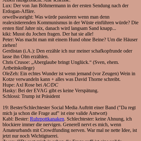
Lux:
Der von Jan Böhmermann in der ersten Sendung nach der
Erdogan-Affäre.
orwellwasright:
Was würde passieren wenn man denn
realexistierenden Kommunismus in der Wüste einführen würde? Die
ersten fünf Jahre nix, danach wird langsam Sand knapp...
kiki:
Musst du Jochen fragen. Der hat sie alle!
Peter:
Was macht man mit einem Hund ohne Beine? Um die Häuser
ziehen!
Gerdistan (i.A.):
Den erzähle ich nur meiner schafkopfrunde oder
lasse ihn Olm erzählen.
Chris Crusoe:
„Aberglaube bringt Unglück.“ (Sven, ehem.
Artbeitskollege)
OleZeh:
Ein echtes Wunder ist wenn jemand (vor Zeugen) Wein in
Kotze verwandeln kann + alles was David Thorne schreibt.
Hupe:
Axl Rose bei
AC/DC
Hasky:
Bei der EVAG gibt es keine Verspätung.
Schlossi:
Trump ist Präsident
19:
Bester/Schlechtester Social Media Auftritt einer Band ("Da regt
mich ja schon die Frage auf" ist eine valide Antwort)
Kabl:
Bester:
Ruhrpottkanaken
. Schlechtester: keine Ahnung, ich
blockiere immer die nervigen. Generell nervt es mich, wenn
Amateurbands mit Crowdfunding nerven. War mal ne nette Idee, ist
jetzt nur noch Wichtigtuerei.