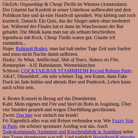
OleZeh:
Orgaanklap
&
Cheap Thrills
im Winston (Amsterdam).
Der Gitarrist hat Konfetti in seiner Unterhose aufbewahrt und dem
Publikum hier und da eine Handvoll spendiert. War klebrig und roch
komisch. Danach: Ein Quiz, das der Sänger unten ohne moderiert
hat. Während des Finales hat er dann im Waschwasser der Bar
gebadet. Die Musik kann man nur als seltsam beschreiben.
Irgendwas mit Rock. Cheap Thrills waren gut. Glaube ich
zumindest...
Hupe:
Ruhrpott Rodeo
, man hat halt mehre Tage Zeit zum Saufen
und muss nicht Nachts damit aufhören.
Hasky:
So What
,
Antillectual
,
Skin of Tears
,
Statues on Fire
,
Rantanplan
- AJZ Bahndamm, Wermelskirchen
Schlossi:
COCKTAILBAR STAMMHEIM Record Release Party
,
AK47, Düsseldorf...ein sehr schöner Tag, erst Kunst, dann Fake
Duck im Jade-Imbiss und abends Bier und Punkrock. Leben kann
auch schön sein.
4:
Bestes Konzert in Bezug auf das Drumherum
Kabl:
Mein eigenes mit
Fire and Steel
im Bobs in Augsburg. Über
vier Stunden gespielt und wegen Überfüllung geschlossen.
Zwen:
Das hier
war einfach nur krank!
Fö:
Eigentlich alles was mit Reisen verbunden war. Wie
Fuzzy Vox
in Paris
, ein schöner spontaner Ausflug war das. Auch
Todeskommando Atomstum und Knochenfabrik in Augsburg
nebst
den Tagen drumherum war toll. Und natürlich
Heidelberg/Karlsruhe