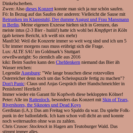
Dinkelscherben.
Zwen:
Also
dieses Konzert
konnte man sich ja nur schön saufen.
Fö:
In Bezug auf das Saufen der anderen: Vielleicht die Sause mit
Betrunken im Klappstuhl, Der dumme August und Frau Mansmann
in Berlin
. Meine eigenen Exzesse hielten sich in Grenzen, das
meiste intus (2-3 Bier - huiiii!) hatte ich wohl bei
Kmpfsprt in Köln
(gab keinen Bericht, ich weiß nix mehr)
Manfr3d:
Weil die Konzerte immer so weit weg sind und ich um 5
Uhr immer morgens raus muss erübrigt sich die Frage.
Lux:
ALTE SAU
im Goldmark’s Stuttgart
orwellwasright:
So ziemlich alle aus 2016
kiki:
Beim Saufen kann den
Chefdenkern
niemand das Bier äh
Wasser reichen:
Legendär
Augsburg
: "Wie lange brauchen diese rotzevollen
Österreicher denn noch um das Scheisspuzzle fertig zu machen"?
Don't Panic
: Claus und Anjas Gespräch über Handschmeichler in
Penisform! Herrlich!
Immer wieder ein Garant für Kopfweh diese bekloppten Kölner!
Peter:
Alle im
Rattenloch
, besonders das Konzert mit
Skin of Tears,
Rivershores, the Siknotes und Dead Koys
Gerdistan (i.A.):
Das am Freitag wo Spaldo da war. Da spielte Folk-
punk in der ballonfabrik. Ich kam schon voll dicht an und konnte
noch weitersaufen ohne was zu zahlen.
Chris Crusoe:
Stockrock
in Hagen am Teutoburger Wald. Das
stimmt immer alles.