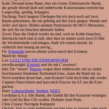
Kabl:
Diesmal keine Band, eher ein Genre: Elektronische Musik,
die gerade überall läuft und mittlerweile Konsensstatus erreicht hat.
Langweilig, spießig, belanglos.
Nachtrag: Nach langem Überlegen bin ich doch noch auf zwei
Bands gekommen, die mir gehörig auf den Sack gingen:
Wanda
und
Seiler und Speer
. Beides unnütze Partymucke für 08/15 Menschen,
die sich für ein bisschen alternativ halten.
Zwen:
Dass die
Onkelz
wieder da sind, weil sie Kohle brauchen,
überrascht mich mal so null, aber dass sie immer noch zwei (!) Mal
die Westfalenhalle voll kriegen, finde ich extrem ätzend. Ist
vielleicht eher traurig als nervig...
Fö:
Schmutzki
nerven alleine schon durch ihre Existenz.
Manfr3d:
Shindy
Lux:
LULU UND DIE EINHORNFARM
orwellwasright:
Kotzreiz
und die mit
C
sowieso!
kiki:
Die "neuen"
Pascow
wegen ihrer mittlerweile viel zu vielen
beschissenen Studenten-
Turbostaat
-Fans...kann die Band nix zu.
Nervt trotzdem derart hart...zum Kotzen! Geht doch bitte alle wieder
Captain Planet
hören und lasst mich
Pascow
im AZ um die Ecke
gucken.
Peter:
Lokusschlonte
,
Vertikal
,
WIZO
Gerdistan (i.A.):
Alle Bands, die Eintritt für ihre Konzerte verlangen
oder Geld für Ihre CDs wollen. Definitiv kein Punk.
Chris Crusoe:
Nervigste Kategorie
OleZeh:
Viel zu viele Indiebands um hier eine zu nennen, oder doch