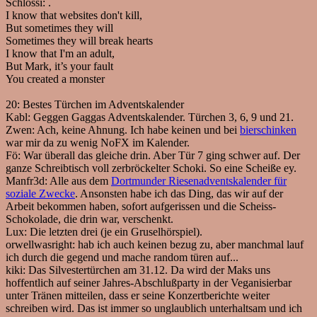
Schlossi:
.
I know that websites don't kill,
But sometimes they will
Sometimes they will break hearts
I know that I'm an adult,
But Mark, it’s your fault
You created a monster
20:
Bestes Türchen im Adventskalender
Kabl:
Geggen Gaggas Adventskalender. Türchen 3, 6, 9 und 21.
Zwen:
Ach, keine Ahnung. Ich habe keinen und bei
bierschinken
war mir da zu wenig NoFX im Kalender.
Fö:
War überall das gleiche drin. Aber Tür 7 ging schwer auf. Der
ganze Schreibtisch voll zerbröckelter Schoki. So eine Scheiße ey.
Manfr3d:
Alle aus dem
Dortmunder Riesenadventskalender für
soziale Zwecke
. Ansonsten habe ich das Ding, das wir auf der
Arbeit bekommen haben, sofort aufgerissen und die Scheiss-
Schokolade, die drin war, verschenkt.
Lux:
Die letzten drei (je ein Gruselhörspiel).
orwellwasright:
hab ich auch keinen bezug zu, aber manchmal lauf
ich durch die gegend und mache random türen auf...
kiki:
Das Silvestertürchen am 31.12. Da wird der Maks uns
hoffentlich auf seiner Jahres-Abschlußparty in der Veganisierbar
unter Tränen mitteilen, dass er seine Konzertberichte weiter
schreiben wird. Das ist immer so unglaublich unterhaltsam und ich