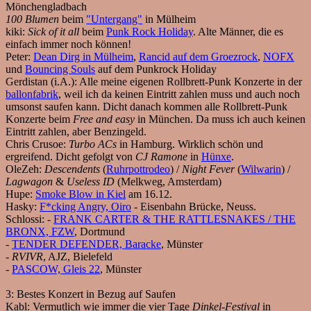
Mönchengladbach
100 Blumen
beim
"Untergang"
in Mülheim
kiki:
Sick of it all
beim
Punk Rock Holiday
. Alte Männer, die es
einfach immer noch können!
Peter:
Dean Dirg in Mülheim
,
Rancid auf dem Groezrock
,
NOFX
und
Bouncing Souls
auf dem Punkrock Holiday
Gerdistan (i.A.):
Alle meine eigenen Rollbrett-Punk Konzerte in der
ballonfabrik
, weil ich da keinen Eintritt zahlen muss und auch noch
umsonst saufen kann. Dicht danach kommen alle Rollbrett-Punk
Konzerte beim
Free and easy
in München. Da muss ich auch keinen
Eintritt zahlen, aber Benzingeld.
Chris Crusoe:
Turbo ACs
in Hamburg. Wirklich schön und
ergreifend. Dicht gefolgt von
CJ Ramone
in
Hünxe
.
OleZeh:
Descendents
(
Ruhrpottrodeo
) /
Night Fever
(
Wilwarin
) /
Lagwagon
&
Useless ID
(Melkweg, Amsterdam)
Hupe:
Smoke Blow in Kiel
am 16.12.
Hasky:
F*cking Angry, Oiro
- Eisenbahn Brücke, Neuss.
Schlossi:
-
FRANK CARTER & THE RATTLESNAKES / THE
BRONX, FZW
, Dortmund
-
TENDER DEFENDER, Baracke
, Münster
-
RVIVR
, AJZ, Bielefeld
-
PASCOW, Gleis 22
, Münster
3:
Bestes Konzert in Bezug auf Saufen
Kabl:
Vermutlich wie immer die vier Tage
Dinkel-Festival
in