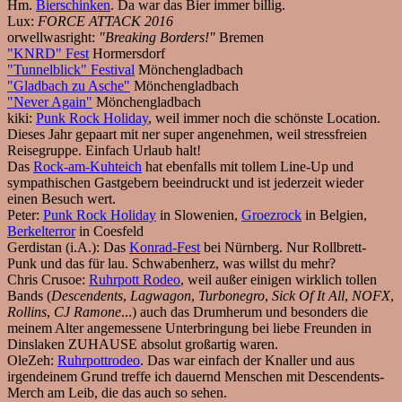
Hm.
Bierschinken
. Da war das Bier immer billig.
Lux:
FORCE ATTACK 2016
orwellwasright:
"Breaking Borders!"
Bremen
"KNRD" Fest
Hormersdorf
"Tunnelblick" Festival
Mönchengladbach
"Gladbach zu Asche"
Mönchengladbach
"Never Again"
Mönchengladbach
kiki:
Punk Rock Holiday
, weil immer noch die schönste Location.
Dieses Jahr gepaart mit ner super angenehmen, weil stressfreien
Reisegruppe. Einfach Urlaub halt!
Das
Rock-am-Kuhteich
hat ebenfalls mit tollem Line-Up und
sympathischen Gastgebern beeindruckt und ist jederzeit wieder
einen Besuch wert.
Peter:
Punk Rock Holiday
in Slowenien,
Groezrock
in Belgien,
Berkelterror
in Coesfeld
Gerdistan (i.A.):
Das
Konrad-Fest
bei Nürnberg. Nur Rollbrett-
Punk und das für lau. Schwabenherz, was willst du mehr?
Chris Crusoe:
Ruhrpott Rodeo
, weil außer einigen wirklich tollen
Bands (
Descendents
,
Lagwagon
,
Turbonegro
,
Sick Of It All
,
NOFX
,
Rollins
,
CJ Ramone
...) auch das Drumherum und besonders die
meinem Alter angemessene Unterbringung bei liebe Freunden in
Dinslaken ZUHAUSE absolut großartig waren.
OleZeh:
Ruhrpottrodeo
. Das war einfach der Knaller und aus
irgendeinem Grund treffe ich dauernd Menschen mit Descendents-
Merch am Leib, die das auch so sehen.