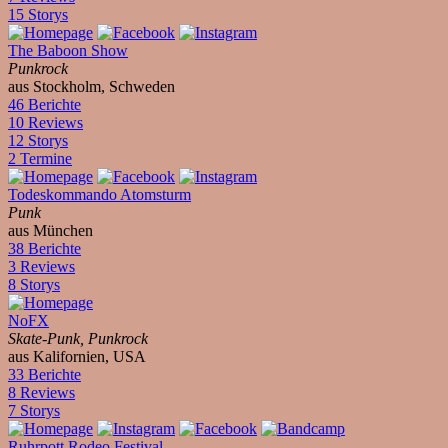
15 Storys
The Baboon Show
Punkrock
aus Stockholm, Schweden
46 Berichte
10 Reviews
12 Storys
2 Termine
Todeskommando Atomsturm
Punk
aus München
38 Berichte
3 Reviews
8 Storys
NoFX
Skate-Punk, Punkrock
aus Kalifornien, USA
33 Berichte
8 Reviews
7 Storys
Ruhrpott Rodeo Festival