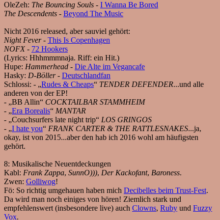
OleZeh:
The Bouncing Souls
-
I Wanna Be Bored
The Descendents
-
Beyond The Music
Nicht 2016 released, aber sauviel gehört:
Night Fever
-
This Is Copenhagen
NOFX
-
72 Hookers
(Lyrics: Hhhmmmnaja. Riff: ein Hit.)
Hupe:
Hammerhead
-
Die Alte im Vegancafe
Hasky:
D-Böller
-
Deutschlandfan
Schlossi:
- „
Rudes & Cheaps
“
TENDER DEFENDER
...und alle
anderen von der EP!
- „BB Allin“
COCKTAILBAR STAMMHEIM
- „
Era Borealis
“
MANTAR
- „Couchsurfers late night trip“
LOS GRINGOS
- „
I hate you
“
FRANK CARTER & THE RATTLESNAKES
...ja,
okay, ist von 2015...aber den hab ich 2016 wohl am häufigsten
gehört.
8:
Musikalische Neuentdeckungen
Kabl:
Frank Zappa
,
SunnO)))
,
Der Kackofant
,
Baroness
.
Zwen:
Golliwog
!
Fö:
So richtig umgehauen haben mich
Decibelles beim Trust-Fest
.
Da wird man noch einiges von hören! Ziemlich stark und
empfehlenswert (insbesondere live) auch
Clowns
,
Ruby
und
Fuzzy
Vox
.