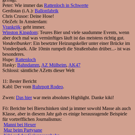
Peter:
Wie immer das
Rattenloch in Schwerte
Gerdistan (i.A.):
Ballonfabrik
Chris Crusoe:
Deine Hose!
OleZeh:
In Amsterdam:
Vrankrijk
: geht immer.
Winston Kingdom
: Teures Bier und viele saudumme Events, wenn
aber doch mal was vernünftiges läuft ist das meistens richtig gut.
Vondeelbunker
: Ein besetzter Heizungskeller unter einer Brücke im
Vondeelpark. Alle 10min rumpelt die Straßenbahn drüber...- ist was
besonderes.
Hupe:
Rattenloch
Hasky:
Bahndamm
,
AZ Mülheim
,
AK47
Schlossi:
sämtliche AZetts dieser Welt
11:
Bester Bericht
Kabl:
Der vom
Ruhrpott Rodeo
.
Zwen:
Das hier
war mein absolutes Highlight. Danke kiki!
Fö:
Berichte bei Bierschinken sind ja immer sowohl Masse als auch
Klasse, aber in diesem Jahr gab es einige herausragende Beispiele
für vortrefflichen Journalismus:
Manni bei Hexer
Maz beim Partysane