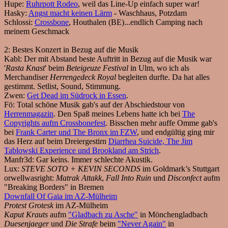
Hupe:
Ruhrpott Rodeo
, weil das Line-Up einfach super war!
Hasky:
Angst macht keinen Lärm
- Waschhaus, Potzdam
Schlossi:
Crossbone
, Houthalen (BE)...endlich Camping nach
meinem Geschmack
2:
Bestes Konzert in Bezug auf die Musik
Kabl:
Der mit Abstand beste Auftritt in Bezug auf die Musik war
'
Rasta Knast
' beim
Beteigeuze Festival
in Ulm, wo ich als
Merchandiser
Herrengedeck Royal
begleiten durfte. Da hat alles
gestimmt. Setlist, Sound, Stimmung.
Zwen:
Get Dead im Südrock in Essen
.
Fö:
Total schöne Musik gab's auf der Abschiedstour von
Herrenmagazin
. Den Spaß meines Lebens hatte ich bei
The
Copyrights aufm Crossbonefest
. Bisschen mehr auffe Omme gab's
bei
Frank Carter und The Bronx im FZW
, und endgültig ging mir
das Herz auf beim Dreiergestirn
Diarrhea Suicide, The Jim
Tablowski Experience und Brookland am Strich
.
Manfr3d:
Gar keins. Immer schlechte Akustik.
Lux:
STEVE SOTO + KEVIN SECONDS
im Goldmark’s Stuttgart
orwellwasright:
Matrak Attakk
,
Fall Into Ruin
und
Disconfect
aufm
"Breaking Borders" in Bremen
Downfall Of Gaia im AZ-Mülheim
Protest Grotesk
im AZ-Mülheim
Kaput Krauts
aufm
"Gladbach zu Asche"
in Mönchengladbach
Duesenjaeger
und
Die Strafe
beim
"Never Again"
in