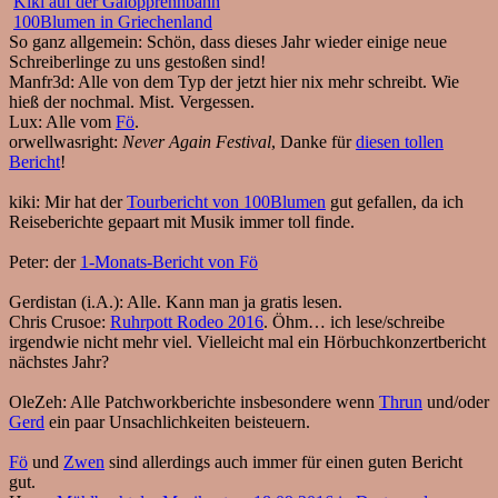
Kiki auf der Galopprennbahn
100Blumen in Griechenland
So ganz allgemein: Schön, dass dieses Jahr wieder einige neue
Schreiberlinge zu uns gestoßen sind!
Manfr3d:
Alle von dem Typ der jetzt hier nix mehr schreibt. Wie
hieß der nochmal. Mist. Vergessen.
Lux:
Alle vom
Fö
.
orwellwasright:
Never Again Festival
, Danke für
diesen tollen
Bericht
!
kiki:
Mir hat der
Tourbericht von 100Blumen
gut gefallen, da ich
Reiseberichte gepaart mit Musik immer toll finde.
Peter:
der
1-Monats-Bericht von Fö
Gerdistan (i.A.):
Alle. Kann man ja gratis lesen.
Chris Crusoe:
Ruhrpott Rodeo 2016
. Öhm… ich lese/schreibe
irgendwie nicht mehr viel. Vielleicht mal ein Hörbuchkonzertbericht
nächstes Jahr?
OleZeh:
Alle Patchworkberichte insbesondere wenn
Thrun
und/oder
Gerd
ein paar Unsachlichkeiten beisteuern.
Fö
und
Zwen
sind allerdings auch immer für einen guten Bericht
gut.