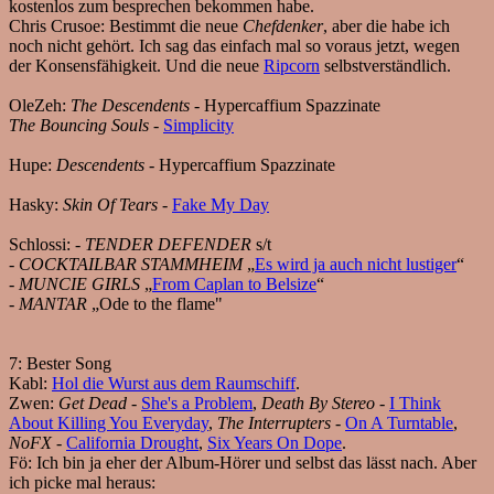
kostenlos zum besprechen bekommen habe.
Chris Crusoe:
Bestimmt die neue
Chefdenker
, aber die habe ich
noch nicht gehört. Ich sag das einfach mal so voraus jetzt, wegen
der Konsensfähigkeit. Und die neue
Ripcorn
selbstverständlich.
OleZeh:
The Descendents
- Hypercaffium Spazzinate
The Bouncing Souls
-
Simplicity
Hupe:
Descendents
- Hypercaffium Spazzinate
Hasky:
Skin Of Tears
-
Fake My Day
Schlossi:
-
TENDER DEFENDER
s/t
-
COCKTAILBAR STAMMHEIM
„
Es wird ja auch nicht lustiger
“
-
MUNCIE GIRLS
„
From Caplan to Belsize
“
-
MANTAR
„Ode to the flame"
7:
Bester Song
Kabl:
Hol die Wurst aus dem Raumschiff
.
Zwen:
Get Dead
-
She's a Problem
,
Death By Stereo
-
I Think
About Killing You Everyday
,
The Interrupters
-
On A Turntable
,
NoFX
-
California Drought
,
Six Years On Dope
.
Fö:
Ich bin ja eher der Album-Hörer und selbst das lässt nach. Aber
ich picke mal heraus: