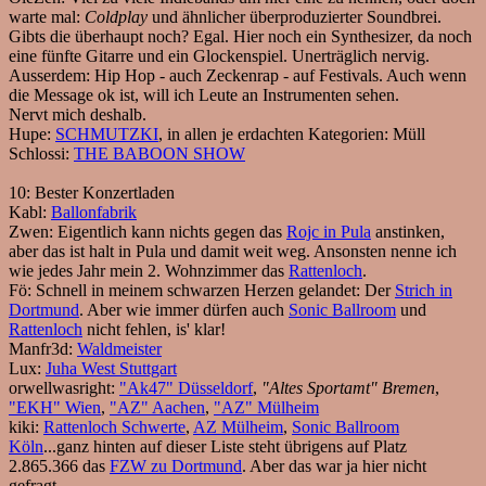
warte mal:
Coldplay
und ähnlicher überproduzierter Soundbrei.
Gibts die überhaupt noch? Egal. Hier noch ein Synthesizer, da noch
eine fünfte Gitarre und ein Glockenspiel. Unerträglich nervig.
Ausserdem: Hip Hop - auch Zeckenrap - auf Festivals. Auch wenn
die Message ok ist, will ich Leute an Instrumenten sehen.
Nervt mich deshalb.
Hupe:
SCHMUTZKI
, in allen je erdachten Kategorien: Müll
Schlossi:
THE BABOON SHOW
10:
Bester Konzertladen
Kabl:
Ballonfabrik
Zwen:
Eigentlich kann nichts gegen das
Rojc in Pula
anstinken,
aber das ist halt in Pula und damit weit weg. Ansonsten nenne ich
wie jedes Jahr mein 2. Wohnzimmer das
Rattenloch
.
Fö:
Schnell in meinem schwarzen Herzen gelandet: Der
Strich in
Dortmund
. Aber wie immer dürfen auch
Sonic Ballroom
und
Rattenloch
nicht fehlen, is' klar!
Manfr3d:
Waldmeister
Lux:
Juha West Stuttgart
orwellwasright:
"Ak47" Düsseldorf
,
"Altes Sportamt" Bremen
,
"EKH" Wien
,
"AZ" Aachen
,
"AZ" Mülheim
kiki:
Rattenloch Schwerte
,
AZ Mülheim
,
Sonic Ballroom
Köln
...ganz hinten auf dieser Liste steht übrigens auf Platz
2.865.366 das
FZW zu Dortmund
. Aber das war ja hier nicht
gefragt.