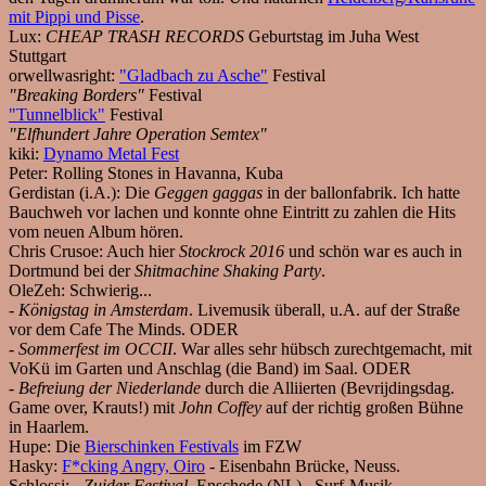
mit Pippi und Pisse
.
Lux:
CHEAP TRASH RECORDS
Geburtstag im Juha West
Stuttgart
orwellwasright:
"Gladbach zu Asche"
Festival
"Breaking Borders"
Festival
"Tunnelblick"
Festival
"Elfhundert Jahre Operation Semtex"
kiki:
Dynamo Metal Fest
Peter:
Rolling Stones in Havanna, Kuba
Gerdistan (i.A.):
Die
Geggen gaggas
in der ballonfabrik. Ich hatte
Bauchweh vor lachen und konnte ohne Eintritt zu zahlen die Hits
vom neuen Album hören.
Chris Crusoe:
Auch hier
Stockrock 2016
und schön war es auch in
Dortmund bei der
Shitmachine Shaking Party
.
OleZeh:
Schwierig...
-
Königstag in Amsterdam
. Livemusik überall, u.A. auf der Straße
vor dem Cafe The Minds. ODER
-
Sommerfest im OCCII
. War alles sehr hübsch zurechtgemacht, mit
VoKü im Garten und Anschlag (die Band) im Saal. ODER
-
Befreiung der Niederlande
durch die Alliierten (Bevrijdingsdag.
Game over, Krauts!) mit
John Coffey
auf der richtig großen Bühne
in Haarlem.
Hupe:
Die
Bierschinken Festivals
im FZW
Hasky:
F*cking Angry, Oiro
- Eisenbahn Brücke, Neuss.
Schlossi:
-
Zuider Festival
, Enschede (NL)...Surf-Musik,