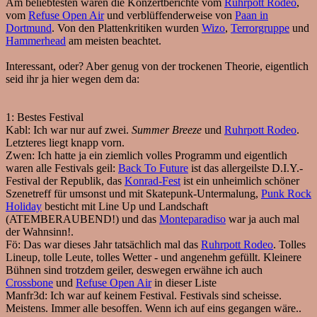
Am beliebtesten waren die Konzertberichte vom
Ruhrpott Rodeo
,
vom
Refuse Open Air
und verblüffenderweise von
Paan in
Dortmund
. Von den Plattenkritiken wurden
Wizo
,
Terrorgruppe
und
Hammerhead
am meisten beachtet.
Interessant, oder? Aber genug von der trockenen Theorie, eigentlich
seid ihr ja hier wegen dem da:
1:
Bestes Festival
Kabl:
Ich war nur auf zwei.
Summer Breeze
und
Ruhrpott Rodeo
.
Letzteres liegt knapp vorn.
Zwen:
Ich hatte ja ein ziemlich volles Programm und eigentlich
waren alle Festivals geil:
Back To Future
ist das allergeilste D.I.Y.-
Festival der Republik, das
Konrad-Fest
ist ein unheimlich schöner
Szenetreff für umsonst und mit Skatepunk-Untermalung,
Punk Rock
Holiday
besticht mit Line Up und Landschaft
(ATEMBERAUBEND!) und das
Monteparadiso
war ja auch mal
der Wahnsinn!.
Fö:
Das war dieses Jahr tatsächlich mal das
Ruhrpott Rodeo
. Tolles
Lineup, tolle Leute, tolles Wetter - und angenehm gefüllt. Kleinere
Bühnen sind trotzdem geiler, deswegen erwähne ich auch
Crossbone
und
Refuse Open Air
in dieser Liste
Manfr3d:
Ich war auf keinem Festival. Festivals sind scheisse.
Meistens. Immer alle besoffen. Wenn ich auf eins gegangen wäre..