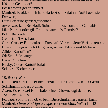
Kräuter. Geil, oder?
Fö:
Karotten gehen immer!
Manfr3d:
Brokkoli. ich habe da jetzt son Salat mit Apfel gekostet.
Der war gut.
Lux:
Petersilie gefriergetrocknet
orwellwasright:
Brokkoli, Spinat, Paprika, Tomaten, Cannabis
kiki:
Paprika oder gilt Grillkäse auch als Gemüse?
Peter:
Brokkoli
Gerdistan (i.A.):
Lauch.
Chris Crusoe:
Blumenkohl. Ernsthaft. Verschiedene Variationen von
Brokkoli mögen auch klar gehen, so wie Erbsen und Möhren.
Zählen Kartoffeln?
OleZeh:
Salzstangen.
Hupe:
Zucchini
Hasky:
Cocos Kartoffelsalat
Schlossi:
Kichererbsen
18:
Bester Witz
Kabl:
Den darf ich hier nicht erzählen. Er kommt von Jan Gerrit
Schiffmann und ist ordinär.
Zwen:
Essen zwei Kannibalen einen Clown, sagt der eine:
"Schmeckt komisch."
Fö:
Tigeryouth
fragt, ob er beim Bierschinkenfest spielen kann.
Manfr3d:
Omar Rodriguez-Lopez
(der von
Mars Volta
) hat 12
Alben rausgebracht. Alle scheisse.