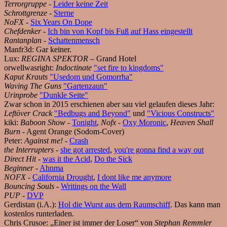
Terrorgruppe
-
Leider keine Zeit
Schrottgrenze
-
Sterne
NoFX
-
Six Years On Dope
Chefdenker
-
Ich bin von Kopf bis Fuß auf Hass eingestellt
Rantanplan
-
Schattenmensch
Manfr3d:
Gar keiner.
Lux:
REGINA SPEKTOR
– Grand Hotel
orwellwasright:
Indoctinate
"set fire to kingdoms"
Kaput Krauts
"Usedom und Gomorrha"
Waving The Guns
"Gartenzaun"
Urinprobe
"Dunkle Seite"
Zwar schon in 2015 erschienen aber sau viel gelaufen dieses Jahr:
Leftöver Crack
"Bedbugs and Beyond"
und
"Vicious Constructs"
kiki:
Baboon Show
-
Tonight
,
Nofx
-
Oxy Moronic
,
Heaven Shall
Burn
- Agent Orange (Sodom-Cover)
Peter:
Against me!
-
Crash
the Interrupters
-
she got arrested
,
you're gonna find a way out
Direct Hit
-
was it the Acid
,
Do the Sick
Beginner
-
Ahnma
NOFX
-
California Drought
,
I dont like me anymore
Bouncing Souls
-
Writings on the Wall
PUP
-
DVP
Gerdistan (i.A.):
Hol die Wurst aus dem Raumschiff
. Das kann man
kostenlos runterladen.
Chris Crusoe:
„Einer ist immer der Loser“ von
Stephan Remmler