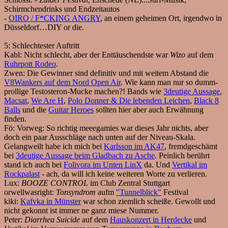
Schirmchendrinks und Endzeitautos
-
OIRO / F*CKING ANGRY
, an einem geheimen Ort, irgendwo in
Düsseldorf…DIY or die.
5:
Schlechtester Auftritt
Kabl:
Nicht schlecht, aber der Enttäuschendste war
Wizo
auf dem
Ruhrpott Rodeo
.
Zwen:
Die Gewinner sind definitiv und mit weitem Abstand die
V8Wankers auf dem Nord Open Air
. Wie kann man nur so dumm-
prollige Testosteron-Mucke machen?! Bands wie
3deutige Aussage
,
Macsat
,
We Are H
,
Polo Donner & Die lebenden Leichen
,
Black 8
Balls
und die
Guitar Heroes
sollten hier aber auch Erwähnung
finden.
Fö:
Vorweg: So richtig meeegamies war dieses Jahr nichts, aber
doch ein paar Ausschläge nach unten auf der Niveau-Skala.
Gelangweilt habe ich mich bei
Karlsson im AK47
, fremdgeschämt
bei
3deutige Aussage beim Gladbach zu Asche
. Peinlich berührt
stand ich auch bei
Folivora im Unten LinX
da. Und
Vertikal im
Rockpalast
- ach, da will ich keine weiteren Worte zu verlieren.
Lux:
BOOZE CONTROL
im Club Zentral Stuttgart
orwellwasright:
Tonsyndrom
aufm
"Tunnelblick"
Festival
kiki:
Kafvka in Münster
war schon ziemlich scheiße. Gewollt und
nicht gekonnt ist immer ne ganz miese Nummer.
Peter:
Diarrhea Suicide
auf dem
Hauskonzert in Herdecke
und