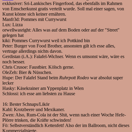
exklusiver: Sri-Lankisches Fingerfood, das ebenfalls im Rahmen
von Emscherkunst gratis verteilt wurde. Soll mal einer sagen, von
Kunst könne sich keiner ernähren.
Manfr3d:
Pommes mit Currywurst
Lux:
Lizza
orwellwasright:
Alles was auf dem Boden oder auf der "Street"
gelegen hat
kiki:
Pommes Currywurst weil ich Pottkind bin
Peter:
Burger von Food Brother, ansonsten gilt ich esse alles,
vertrage allerdings nichts davon.
Gerdistan (i.A.):
Falafel-Wichser. Wenn es umsonst wäre, wäre es
noch besser.
Chris Crusoe:
Faustbier. Kölsch gerne.
OleZeh:
Bier & Nüsschen.
Hupe:
Der Falafel Stand beim
Ruhrpott Rodeo
war absolut super
lecker
Hasky:
Käsekrainer am Yppenplatz in Wien
Schlossi:
ich esse am liebsten zu Hause
16:
Bester Schnaps/Likör
Kabl:
Krotzbeere und Mexikaner.
Zwen:
Also, Rum-Cola ist der Shit, wenn nach einer Woche Hefe-
Plörre trinken, die Kräfte schwinden!
Fö:
Selbstverständlich Kettenfett! Also der im Ballroom, nicht dieses
Kommerzialisierte.