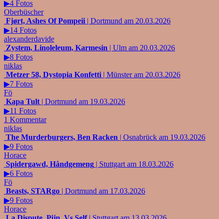
▶4 Fotos
Oberbüscher
Fjørt, Ashes Of Pompeii
| Dortmund am 20.03.2026
▶14 Fotos
alexanderdavide
Zystem, Linoleleum, Karmesin
| Ulm am 20.03.2026
▶8 Fotos
niklas
Metzer 58, Dystopia Konfetti
| Münster am 20.03.2026
▶7 Fotos
Fö
Kapa Tult
| Dortmund am 19.03.2026
▶11 Fotos
1 Kommentar
niklas
The Murderburgers, Ben Racken
| Osnabrück am 19.03.2026
▶9 Fotos
Horace
Spidergawd, Håndgemeng
| Stuttgart am 18.03.2026
▶6 Fotos
Fö
Beasts, STARgo
| Dortmund am 17.03.2026
▶9 Fotos
Horace
La Dispute, Pijn, Vs Self
| Stuttgart am 13.03.2026