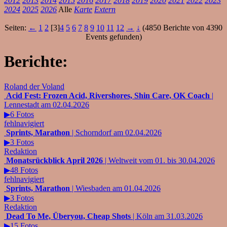
2012
2013
2014
2015
2016
2017
2018
2019
2020
2021
2022
2023
2024
2025
2026
Alle
Karte
Extern
Seiten:
←
1
2
[3]
4
5
6
7
8
9
10
11
12
→
↓
(4850 Berichte von 4390
Events gefunden)
Berichte:
Roland der Voland
Acid Fest: Frozen Acid, Rivershores, Shin Care, OK Coach
|
Lennestadt am 02.04.2026
▶6 Fotos
fehlnavigiert
Sprints, Marathon
| Schorndorf am 02.04.2026
▶3 Fotos
Redaktion
Monatsrückblick April 2026
| Weltweit vom 01. bis 30.04.2026
▶48 Fotos
fehlnavigiert
Sprints, Marathon
| Wiesbaden am 01.04.2026
▶3 Fotos
Redaktion
Dead To Me, Überyou, Cheap Shots
| Köln am 31.03.2026
▶15 Fotos