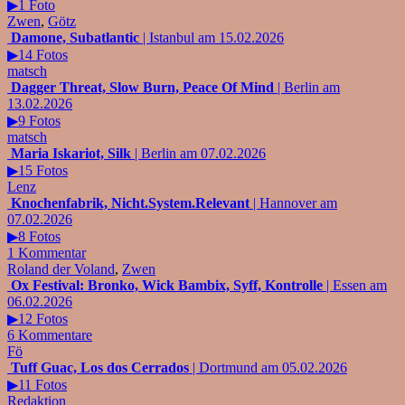
▶1 Foto
Zwen
,
Götz
Damone, Subatlantic
| Istanbul am 15.02.2026
▶14 Fotos
matsch
Dagger Threat, Slow Burn, Peace Of Mind
| Berlin am
13.02.2026
▶9 Fotos
matsch
Maria Iskariot, Silk
| Berlin am 07.02.2026
▶15 Fotos
Lenz
Knochenfabrik, Nicht.System.Relevant
| Hannover am
07.02.2026
▶8 Fotos
1 Kommentar
Roland der Voland
,
Zwen
Ox Festival: Bronko, Wick Bambix, Syff, Kontrolle
| Essen am
06.02.2026
▶12 Fotos
6 Kommentare
Fö
Tuff Guac, Los dos Cerrados
| Dortmund am 05.02.2026
▶11 Fotos
Redaktion