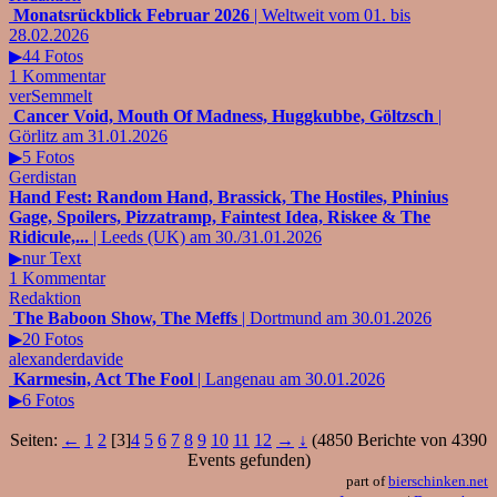
Monatsrückblick Februar 2026
| Weltweit vom 01. bis
28.02.2026
▶44 Fotos
1 Kommentar
verSemmelt
Cancer Void, Mouth Of Madness, Huggkubbe, Göltzsch
|
Görlitz am 31.01.2026
▶5 Fotos
Gerdistan
Hand Fest: Random Hand, Brassick, The Hostiles, Phinius
Gage, Spoilers, Pizzatramp, Faintest Idea, Riskee & The
Ridicule,...
| Leeds (UK) am 30./31.01.2026
▶nur Text
1 Kommentar
Redaktion
The Baboon Show, The Meffs
| Dortmund am 30.01.2026
▶20 Fotos
alexanderdavide
Karmesin, Act The Fool
| Langenau am 30.01.2026
▶6 Fotos
Seiten:
←
1
2
[3]
4
5
6
7
8
9
10
11
12
→
↓
(4850 Berichte von 4390
Events gefunden)
part of
bierschinken.net