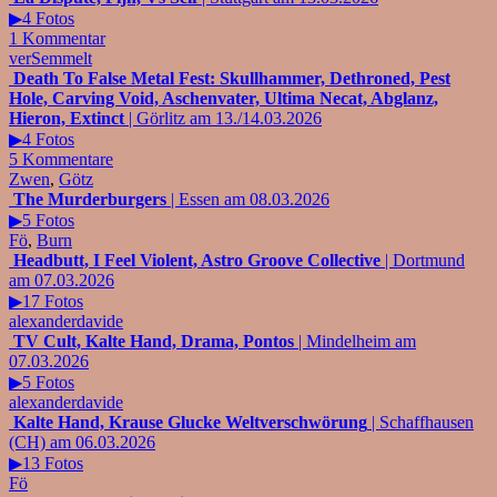
▶4 Fotos
1 Kommentar
verSemmelt
Death To False Metal Fest: Skullhammer, Dethroned, Pest
Hole, Carving Void, Aschenvater, Ultima Necat, Abglanz,
Hieron, Extinct
| Görlitz am 13./14.03.2026
▶4 Fotos
5 Kommentare
Zwen
,
Götz
The Murderburgers
| Essen am 08.03.2026
▶5 Fotos
Fö
,
Burn
Headbutt, I Feel Violent, Astro Groove Collective
| Dortmund
am 07.03.2026
▶17 Fotos
alexanderdavide
TV Cult, Kalte Hand, Drama, Pontos
| Mindelheim am
07.03.2026
▶5 Fotos
alexanderdavide
Kalte Hand, Krause Glucke Weltverschwörung
| Schaffhausen
(CH) am 06.03.2026
▶13 Fotos
Fö