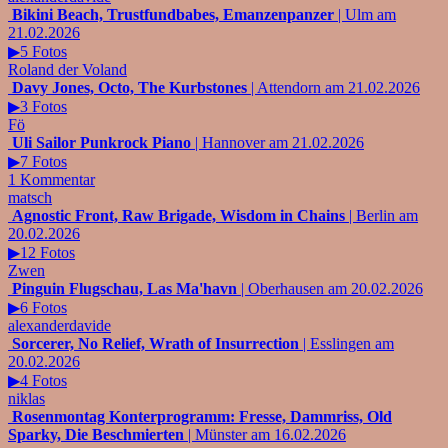
Bikini Beach, Trustfundbabes, Emanzenpanzer
| Ulm am
21.02.2026
▶5 Fotos
Roland der Voland
Davy Jones, Octo, The Kurbstones
| Attendorn am 21.02.2026
▶3 Fotos
Fö
Uli Sailor Punkrock Piano
| Hannover am 21.02.2026
▶7 Fotos
1 Kommentar
matsch
Agnostic Front, Raw Brigade, Wisdom in Chains
| Berlin am
20.02.2026
▶12 Fotos
Zwen
Pinguin Flugschau, Las Ma'havn
| Oberhausen am 20.02.2026
▶6 Fotos
alexanderdavide
Sorcerer, No Relief, Wrath of Insurrection
| Esslingen am
20.02.2026
▶4 Fotos
niklas
Rosenmontag Konterprogramm: Fresse, Dammriss, Old
Sparky, Die Beschmierten
| Münster am 16.02.2026