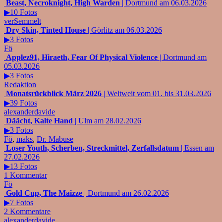
Beast, Necroknight, High Warden
| Dortmund am 06.03.2026
▶10 Fotos
verSemmelt
Dry Skin, Tinted House
| Görlitz am 06.03.2026
▶3 Fotos
Fö
Applez91, Hiraeth, Fear Of Physical Violence
| Dortmund am
05.03.2026
▶3 Fotos
Redaktion
Monatsrückblick März 2026
| Weltweit vom 01. bis 31.03.2026
▶39 Fotos
alexanderdavide
Däächt, Kalte Hand
| Ulm am 28.02.2026
▶3 Fotos
Fö
,
maks
,
Dr. Mabuse
Loser Youth, Scherben, Streckmittel, Zerfallsdatum
| Essen am
27.02.2026
▶13 Fotos
1 Kommentar
Fö
Gold Cup, The Maizze
| Dortmund am 26.02.2026
▶7 Fotos
2 Kommentare
alexanderdavide