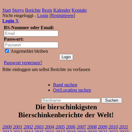
Start
Storys
Berichte
Rezis
Kalender
Kontakt
Nicht eingeloggt -
Login
[
Registrieren
]
Login
X
BS-Nummer oder Email:
Passwort:
Angemeldet bleiben
Passwort vergessen?
Bitte einloggen um selbst Berichte zu verfassen
Band suchen
Ort/Location suchen
Die bierschinkigsten
Bierschinkenberichte der Welt!
2000
2001
2002
2003
2004
2005
2006
2007
2008
2009
2010
2011