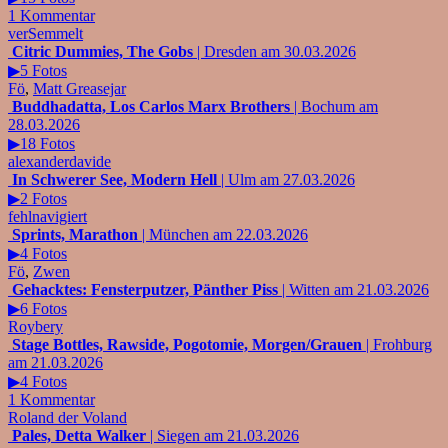
1 Kommentar
verSemmelt
Citric Dummies, The Gobs
| Dresden am 30.03.2026
▶5 Fotos
Fö
,
Matt Greasejar
Buddhadatta, Los Carlos Marx Brothers
| Bochum am
28.03.2026
▶18 Fotos
alexanderdavide
In Schwerer See, Modern Hell
| Ulm am 27.03.2026
▶2 Fotos
fehlnavigiert
Sprints, Marathon
| München am 22.03.2026
▶4 Fotos
Fö
,
Zwen
Gehacktes: Fensterputzer, Pänther Piss
| Witten am 21.03.2026
▶6 Fotos
Roybery
Stage Bottles, Rawside, Pogotomie, Morgen/Grauen
| Frohburg
am 21.03.2026
▶4 Fotos
1 Kommentar
Roland der Voland
Pales, Detta Walker
| Siegen am 21.03.2026